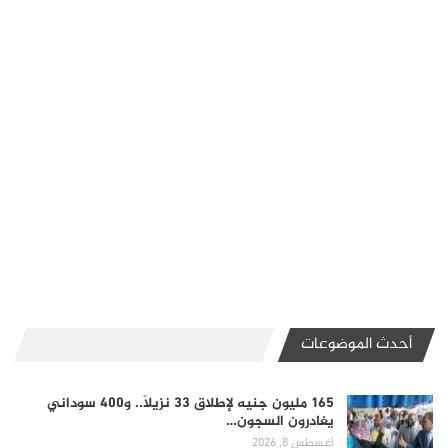
أحدث الموضوعات
165 مليون جنيه لإطلاق 33 نزيلاً.. و400 سوداني
يغادرون السجون…
أغسطس 8, 2026