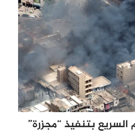
السريع بتنفيذ “مجزرة”