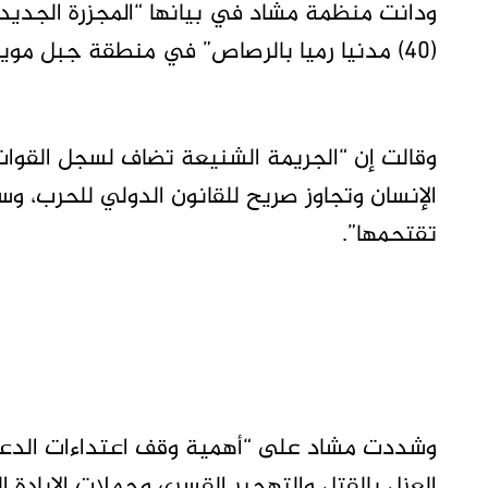
ودانت منظمة مشاد في بيانها “المجزرة الجديدة
(40) مدنيا رميا بالرصاص” في منطقة جبل موية والقرى المحيطة بها.
وقالت إن “الجريمة الشنيعة تضاف لسجل القوا
الإنسان وتجاوز صريح للقانون الدولي للحرب، 
تقتحمها”.
وشددت مشاد على “أهمية وقف اعتداءات الدعم ال
العزل بالقتل والتهجير القسري وحملات الإبادة ا