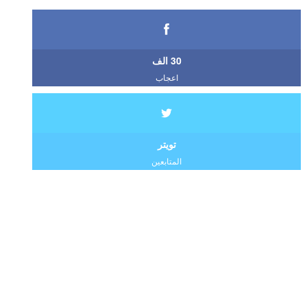
30 الف
اعجاب
تويتر
المتابعين