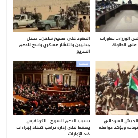
 الوزراء.. تطورات
النهود على صفيح ساخن.. مقتل
 على الطاولة
مدنيين وانتشار عسكري واسع للدعم
السريع
سياسية
الجيش السوداني
بسبب الدعم السريع.. الكونغرس
ودنة ويؤكد مواصلة
يضغط على إدارة ترامب لاتخاذ إجراءات
ضد الإمارات