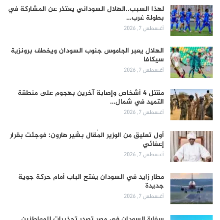
لهذا السبب..الهلال السوداني يعتذر عن المشاركة في
بطولة غرب…
أغسطس 7, 2026
الهلال يعبر الجاموس جنوب السودان ويخطف برونزية
سيكافا
أغسطس 7, 2026
مقتل 4 أشخاص وإصابة آخرين بهجوم على منطقة
التميد في شمال…
أغسطس 7, 2026
أول تعليق من الوزير المُقال بشير هارون: فوجئت بقرار
إعفائي
أغسطس 7, 2026
مطار زايد في السودان يفتح الباب أمام حركة جوية
جديدة
أغسطس 7, 2026
سفارة السودان في مصر تصدر تحذيرات للمواطنين