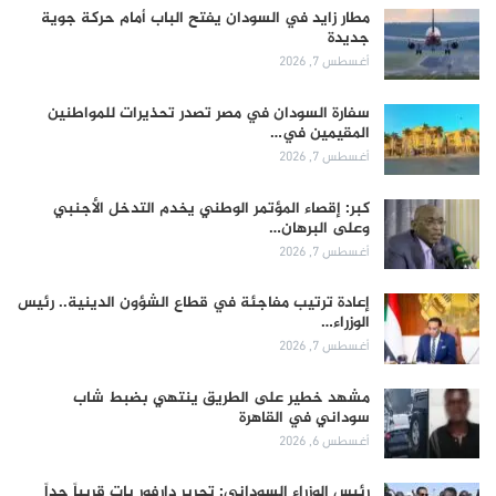
مطار زايد في السودان يفتح الباب أمام حركة جوية
جديدة
أغسطس 7, 2026
سفارة السودان في مصر تصدر تحذيرات للمواطنين
المقيمين في…
أغسطس 7, 2026
كبر: إقصاء المؤتمر الوطني يخدم التدخل الأجنبي
وعلى البرهان…
أغسطس 7, 2026
إعادة ترتيب مفاجئة في قطاع الشؤون الدينية.. رئيس
الوزراء…
أغسطس 7, 2026
مشهد خطير على الطريق ينتهي بضبط شاب
سوداني في القاهرة
أغسطس 6, 2026
رئيس الوزراء السوداني: تحرير دارفور بات قريباً جداً