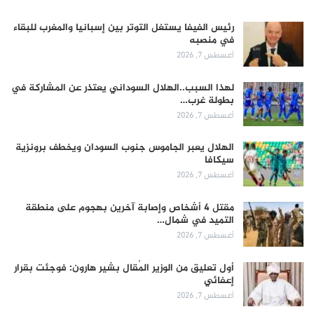
رئيس الفيفا يستغل التوتر بين إسبانيا والمغرب للبقاء
في منصبه
أغسطس 7, 2026
لهذا السبب..الهلال السوداني يعتذر عن المشاركة في
بطولة غرب…
أغسطس 7, 2026
الهلال يعبر الجاموس جنوب السودان ويخطف برونزية
سيكافا
أغسطس 7, 2026
مقتل 4 أشخاص وإصابة آخرين بهجوم على منطقة
التميد في شمال…
أغسطس 7, 2026
أول تعليق من الوزير المُقال بشير هارون: فوجئت بقرار
إعفائي
أغسطس 7, 2026