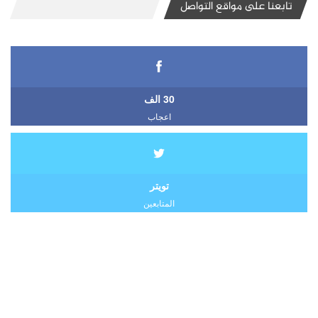
تابعنا على مواقع التواصل
30 الف
اعجاب
تويتر
المتابعين