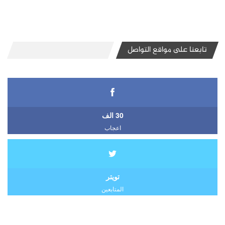
تابعنا على مواقع التواصل
30 الف
اعجاب
تويتر
المتابعين