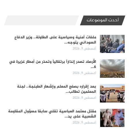
أحدث الموضوعات
ملفات أمنية وسياسية على الطاولة.. وزير الدفاع
السوداني يتوجه…
أغسطس 9, 2026
الأرصاد تصدر إنذاراً برتقالياً وتحذر من أمطار غزيرة في
6…
أغسطس 9, 2026
بعد إقراره بصفع المعلم وإشهار الطبنجة.. لجنة
المعلمين تطالب…
أغسطس 9, 2026
مقتل معتمد العباسية تقلي سابقا مسؤول المقاومة
الشعبية على يد…
أغسطس 9, 2026