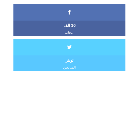
30 الف
اعجاب
تويتر
المتابعين