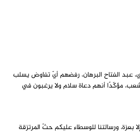
 عبد الفتاح البرهان، رفضهم أيّ تفاوض يسلب
شعب، مؤكّدًا أنهم دعاة سلام ولا يرغبون في
بعزة، ورسالتنا للوسطاء عليكم حثّ المرتزقة