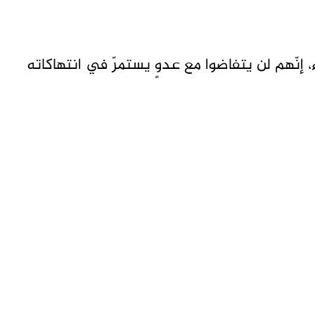
، إنّهم لن يتفاضوا مع عدوٍ يستمرّ في انتهاكاته