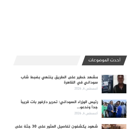
أحدث الموضوعات
مشهد خطير على الطريق ينتهي بضبط شاب
سوداني في القاهرة
أغسطس 6, 2026
رئيس الوزراء السوداني: تحرير دارفور بات قريباً
جداً وندعو…
أغسطس 6, 2026
شهود يكشفون تفاصيل العثور على 30 جثة على