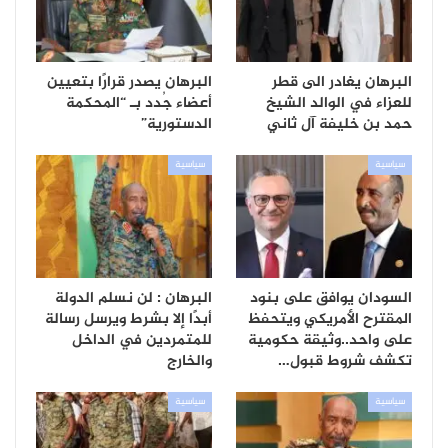
البرهان يغادر الى قطر
البرهان يصدر قرارًا بتعيين
للعزاء في الوالد الشيخ
أعضاء جُدد بـ “المحكمة
حمد بن خليفة آل ثاني
الدستورية”
سياسية
سياسية
السودان يوافق على بنود
البرهان : لن نسلم الدولة
المقترح الأمريكي ويتحفظ
أبدًا إلا بشرط ويرسل رسالة
على واحد..وثيقة حكومية
للمتمردين في الداخل
تكشف شروط قبول…
والخارج
سياسية
سياسية