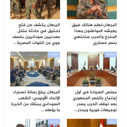
البرهان:نعلم هنالك ضيق
البرهان يكشف عن فتح
يعيشه المواطنون وهذا
تحقيق في حادثة مقتل
المخرج والحرب ستنتهي
معدنيين سودانيين بقصف
بنصر عسكري
جوي من القوات المصرية…
سياسية
سياسية
مجلس السيادة في أول
البرهان يبلغ رسالة لسفراء
إجتماع بالقصر الجمهوري
الإتحاد الأوروبي: الشعب
بعد توقف الحرب يصدر
السوداني يمتلك من الخبرة
توجيهات فورية ويحذر…
ما يؤهله…
رياضة
سياسية