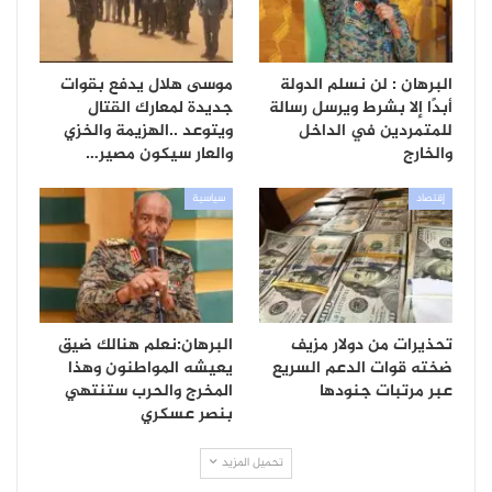
البرهان : لن نسلم الدولة
موسى هلال يدفع بقوات
أبدًا إلا بشرط ويرسل رسالة
جديدة لمعارك القتال
للمتمردين في الداخل
ويتوعد ..الهزيمة والخزي
والخارج
والعار سيكون مصير…
إقتصاد
سياسية
تحذيرات من دولار مزيف
البرهان:نعلم هنالك ضيق
ضخته قوات الدعم السريع
يعيشه المواطنون وهذا
عبر مرتبات جنودها
المخرج والحرب ستنتهي
بنصر عسكري
تحميل المزيد