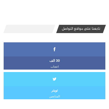
تابعنا على مواقع التواصل
30 الف
اعجاب
تويتر
المتابعين