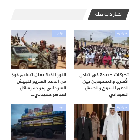
أخبار ذات صلة
سياسية
سياسية
تحركات جديدة في تبادل
النور القبة يعلن تسليم قوة
الأسرى والمفقودين بين
من الدعم السريع للجيش
الدعم السريع والجيش
السوداني ويوجه رسائل
السوداني
لعناصر حميدتي…
سياسية
حوادث