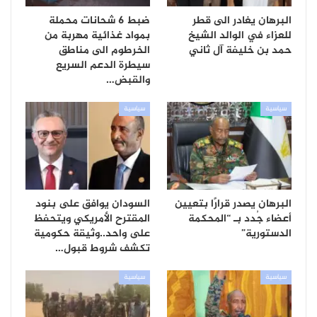
البرهان يغادر الى قطر
ضبط 6 شحانات محملة
للعزاء في الوالد الشيخ
بمواد غذائية مهربة من
حمد بن خليفة آل ثاني
الخرطوم الى مناطق
سيطرة الدعم السريع
والقبض…
سياسية
سياسية
البرهان يصدر قرارًا بتعيين
السودان يوافق على بنود
أعضاء جُدد بـ “المحكمة
المقترح الأمريكي ويتحفظ
الدستورية”
على واحد..وثيقة حكومية
تكشف شروط قبول…
سياسية
سياسية