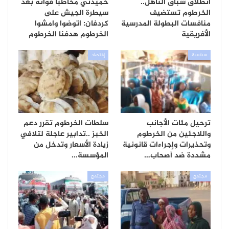
انطلاق سباق التأهل..
حميدتي مخاطبا قواته بعد
الخرطوم تستضيف
سيطرة الجيش على
منافسات البطولة المدرسية
كردفان: اتوضوا وامشوا
الأفريقية
الخرطوم هدفنا الخرطوم
سياسية
إقتصاد
ترحيل مئات الأجانب
سلطات الخرطوم تقرر دعم
واللاجئين من الخرطوم
الخبز ..تدابير عاجلة لتلافي
وتحذيرات وإجراءات قانونية
زيادة الأسعار وتدخل من
مشددة ضد أصحاب…
المؤسسة…
مجتمع
مجتمع