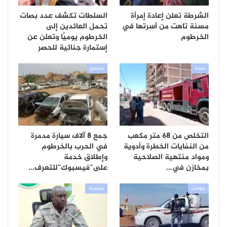
الشرطة تعلن إعادة إمرأة
السلطات تكشف عدد بصات
مسنة تاهت من أسرتها في
تحمل العائدين إلى
الخرطوم
الخرطوم يوميًا وتعلن عن
إستمارة جنائية للحصر
صحة
مجتمع
التخلص من 68 متر مكعب
جمع 8 آلاف سيارة مدمرة
من النفايات الخطرة وأدوية
في الحرب بالخرطوم
ومواد منتهية الصلاحية
وإطلاق خدمة
بمخازن في…
على”فيسبوك”للتعرف…
حوادث
سياسية