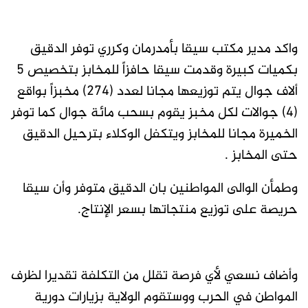
واكد مدير مكتب سيقا بأمدرمان وكرري توفر الدقيق
بكميات كبيرة وقدمت سيقا حافزاً للمخابز بتخصيص ٥
ألاف جوال يتم توزيعها مجانا لعدد (٢٧٤) مخبزاً بواقع
(٤) جوالات لكل مخبز يقوم بسحب مائة جوال كما توفر
الخميرة مجانا للمخابز ويتكفل الوكلاء بترحيل الدقيق
حتى المخابز .
وطمأن الوالى المواطنين بان الدقيق متوفر وأن سيقا
حريصة على توزيع منتجاتها بسعر الإنتاج.
وأضاف نسعي لأي فرصة تقلل من التكلفة تقديرا لظرف
المواطن في الحرب ووستقوم الولاية بزيارات دورية