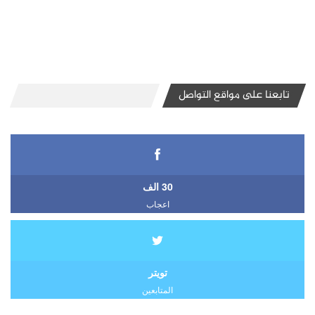
تابعنا على مواقع التواصل
30 الف
اعجاب
تويتر
المتابعين