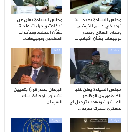
مجلس السيادة يهدد .. لا
مجلس السيادة يعلن عن
تردد في حسم الفوضى
تدخلات وإجراءات عاجلة
وحيازة السلاح ويصدر
بشأن التعليم ومتأخرات
توجيهات بشأن الأجانب…
المعلمين وتوجيهات…
سياسية
إقتصاد
مجلس السيادة يعلن خلو
البرهان يصدر قرارًا بتعيين
الخرطوم من المظاهر
نائب أول لمحافظ بنك
العسكرية ويهدد بترحيل اي
السودان
عسكري يتحرك بعربة…
سياسية
سياسية