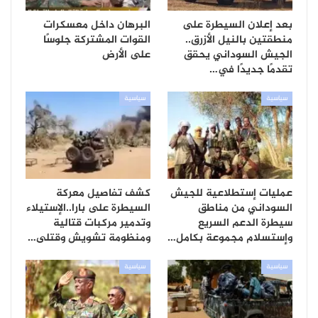
بعد إعلان السيطرة على
البرهان داخل معسكرات
منطقتين بالنيل الأزرق..
القوات المشتركة جلوسًا
الجيش السوداني يحقق
على الأرض
تقدمًا جديدًا في…
سياسية
سياسية
عمليات إستطلاعية للجيش
كشف تفاصيل معركة
السوداني من مناطق
السيطرة على بارا..الإستيلاء
سيطرة الدعم السريع
وتدمير مركبات قتالية
وإستسلام مجموعة بكامل…
ومنظومة تشويش وقتلى…
سياسية
سياسية