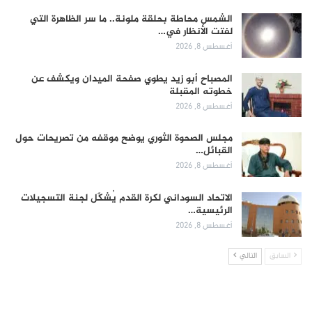
الشمس محاطة بحلقة ملونة.. ما سر الظاهرة التي
لفتت الأنظار في…
أغسطس 8, 2026
المصباح أبو زيد يطوي صفحة الميدان ويكشف عن
خطوته المقبلة
أغسطس 8, 2026
مجلس الصحوة الثوري يوضح موقفه من تصريحات حول
القبائل…
أغسطس 8, 2026
الاتحاد السوداني لكرة القدم يُشكّل لجنة التسجيلات
الرئيسية…
أغسطس 8, 2026
السابق
التالي