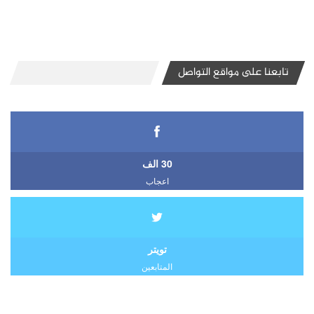
تابعنا على مواقع التواصل
30 الف
اعجاب
تويتر
المتابعين