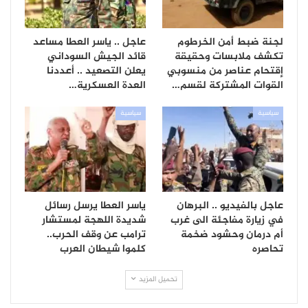
لجنة ضبط أمن الخرطوم
عاجل .. ياسر العطا مساعد
تكشف ملابسات وحقيقة
قائد الجيش السوداني
إقتحام عناصر من منسوبي
يعلن التصعيد .. أعددنا
القوات المشتركة لقسم…
العدة العسكرية…
سياسية
سياسية
عاجل بالفيديو .. البرهان
ياسر العطا يرسل رسائل
في زيارة مفاجئة الى غرب
شديدة اللهجة لمستشار
أم درمان وحشود ضخمة
ترامب عن وقف الحرب..
تحاصره
كلموا شيطان العرب
تحميل المزيد