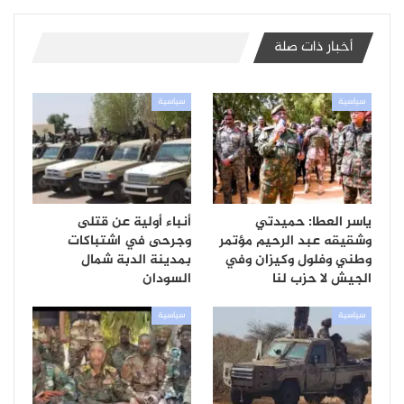
أخبار ذات صلة
سياسية
سياسية
ياسر العطا: حميدتي
أنباء أولية عن قتلى
وشقيقه عبد الرحيم مؤتمر
وجرحى في اشتباكات
وطني وفلول وكيزان وفي
بمدينة الدبة شمال
الجيش لا حزب لنا
السودان
سياسية
سياسية