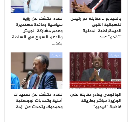
بالفيديو .. مقابلة مع رئيس
تقدم تكشف عن رؤية
تنسيقية القوى
سياسية ومائدة مستديرة
الديمقراطية المدنية
وعدم مشاركة الجيش
“تقدم” عبد…
والدعم السريع في السلطة
بعد…
سياسية
سياسية
الجاكومي يغادر مقابلة على
تقدم تكشف عن تهديدات
الجزيرة مباشر بطريقة
أمنية وتحديات لوجستية
غاضبة “فيديو”
وحمدوك يتحدث عن أزمة