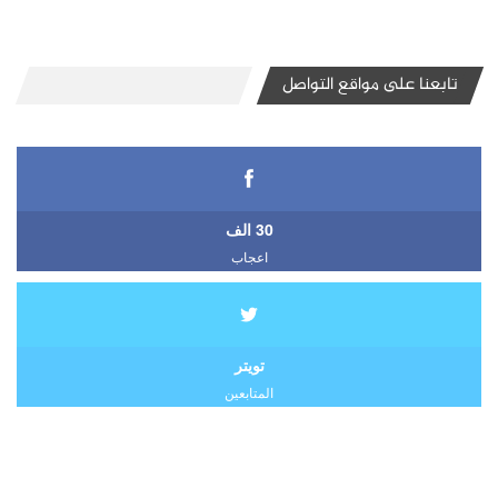
تابعنا على مواقع التواصل
30 الف
اعجاب
تويتر
المتابعين