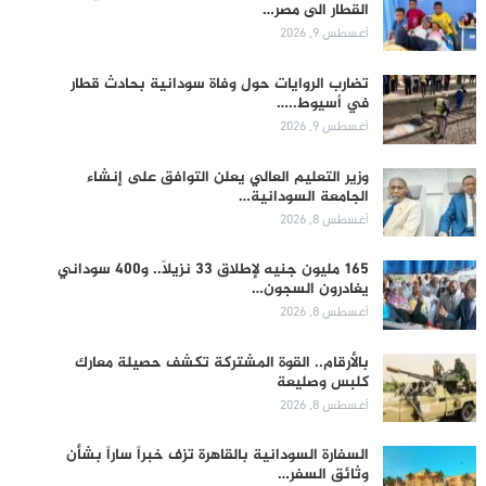
القطار الى مصر…
أغسطس 9, 2026
تضارب الروايات حول وفاة سودانية بحادث قطار
في أسيوط..…
أغسطس 9, 2026
وزير التعليم العالي يعلن التوافق على إنشاء
الجامعة السودانية…
أغسطس 8, 2026
165 مليون جنيه لإطلاق 33 نزيلاً.. و400 سوداني
يغادرون السجون…
أغسطس 8, 2026
بالأرقام.. القوة المشتركة تكشف حصيلة معارك
كلبس وصليعة
أغسطس 8, 2026
السفارة السودانية بالقاهرة تزف خبراً ساراً بشأن
وثائق السفر…