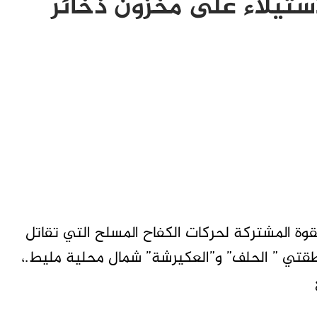
إستيلاء على مخزون ذخائر
وة المشتركة لحركات الكفاح المسلح التي تقاتل
نطقتي ” الحلف” و”العكيرشة” شمال محلية مليط.،