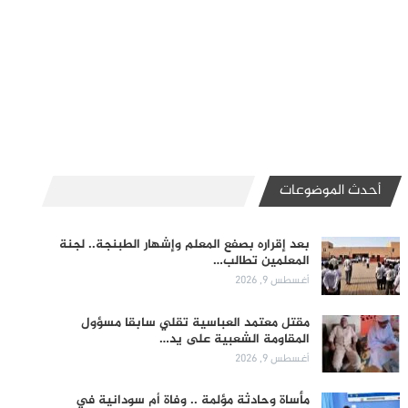
أحدث الموضوعات
بعد إقراره بصفع المعلم وإشهار الطبنجة.. لجنة
المعلمين تطالب…
أغسطس 9, 2026
مقتل معتمد العباسية تقلي سابقا مسؤول
المقاومة الشعبية على يد…
أغسطس 9, 2026
مأساة وحادثة مؤلمة .. وفاة أم سودانية في