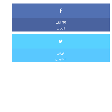
30 الف
اعجاب
تويتر
المتابعين