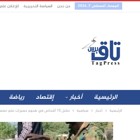
الجمعة, أغسطس 7, 2026
من نحن
السياسة التحريرية
للإعلان على
الرئيسية
أخبار
إقتصاد
رياضة
الرئيسية
أخبار
سياسية
مقتل 10 أشخاص في هجوم مسيرات على معسكر للجيش السوداني بنهر النيل “فيديو”