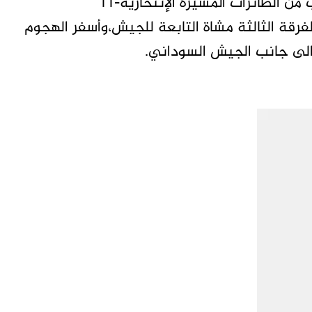
وجاء الاستهداف لمجمع قرى الشيخ مكى-،بسرب من الطائرات المسيرة الإنتحارية-١١
فرقة الثالثة مشاة التابعة للجيش،وأسفر الهجوم
الى جانب الجيش السوداني.