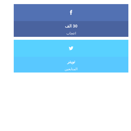
30 الف
اعجاب
تويتر
المتابعين