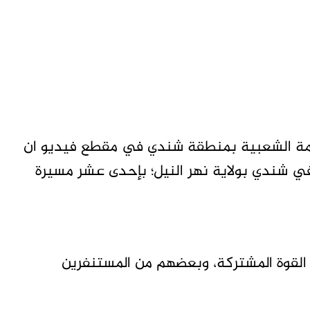
قاومة الشعبية بمنطقة شندي في مقطع فيديو ان
ي شندي بولاية نهر النيل؛ بإحدى عشر مسيرة
 الهجوم أدى إلى 10 شهداء منهم 3 من القوة المشتركة، وبعضهم من المستنفرين