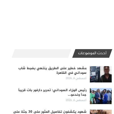
أحدث الموضوعات
مشهد خطير على الطريق ينتهي بضبط شاب
سوداني في القاهرة
أغسطس 6, 2026
رئيس الوزراء السوداني: تحرير دارفور بات قريباً
جداً وندعو…
أغسطس 6, 2026
شهود يكشفون تفاصيل العثور على 30 جثة على