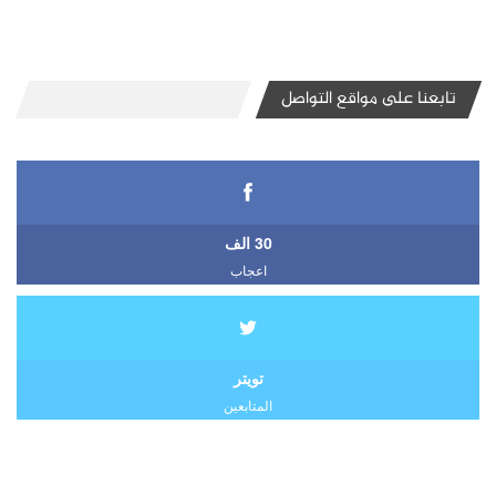
تابعنا على مواقع التواصل
30 الف
اعجاب
تويتر
المتابعين