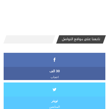
تابعنا على مواقع التواصل
30 الف
اعجاب
تويتر
المتابعين