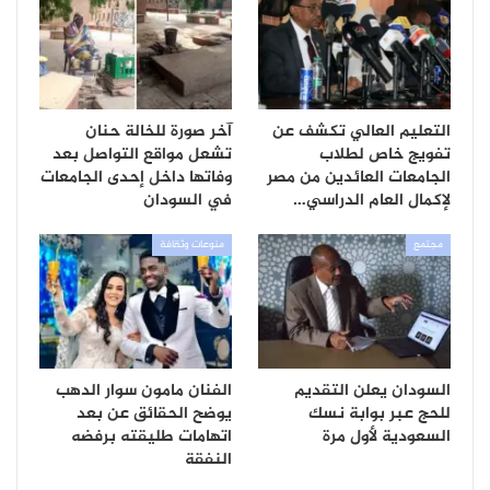
التعليم العالي تكشف عن
آخر صورة للخالة حنان
تفويج خاص لطلاب
تشعل مواقع التواصل بعد
الجامعات العائدين من مصر
وفاتها داخل إحدى الجامعات
لإكمال العام الدراسي…
في السودان
مجتمع
منوعات وثقافة
السودان يعلن التقديم
الفنان مامون سوار الدهب
للحج عبر بوابة نسك
يوضح الحقائق عن بعد
السعودية لأول مرة
اتهامات طليقته برفضه
النفقة