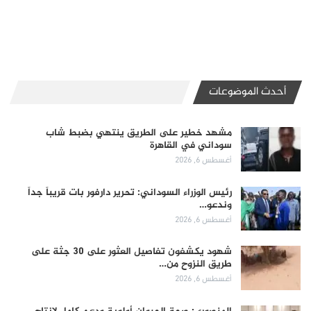
أحدث الموضوعات
مشهد خطير على الطريق ينتهي بضبط شاب
سوداني في القاهرة
أغسطس 6, 2026
رئيس الوزراء السوداني: تحرير دارفور بات قريباً جداً
وندعو…
أغسطس 6, 2026
شهود يكشفون تفاصيل العثور على 30 جثة على
طريق النزوح من…
أغسطس 6, 2026