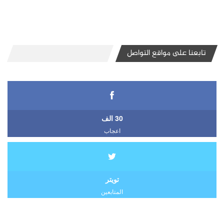
تابعنا على مواقع التواصل
30 الف
اعجاب
تويتر
المتابعين