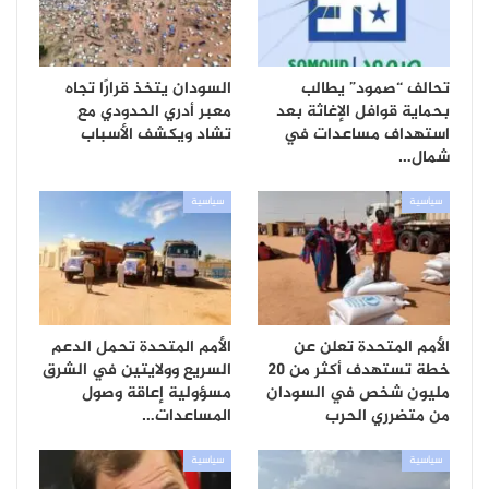
تحالف “صمود” يطالب
السودان يتخذ قرارًا تجاه
بحماية قوافل الإغاثة بعد
معبر أدري الحدودي مع
استهداف مساعدات في
تشاد ويكشف الأسباب
شمال…
سياسية
سياسية
الأمم المتحدة تعلن عن
الأمم المتحدة تحمل الدعم
خطة تستهدف أكثر من 20
السريع وولايتين في الشرق
مليون شخص في السودان
مسؤولية إعاقة وصول
من متضرري الحرب
المساعدات…
سياسية
سياسية