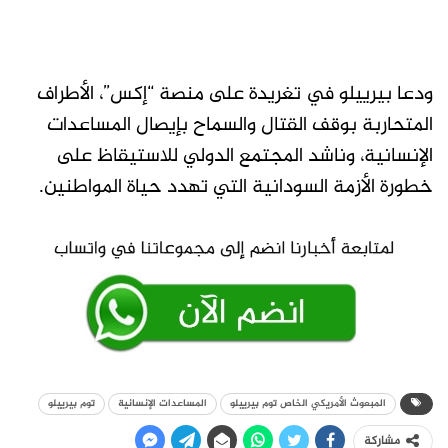
ودعا بيرييلو في تغريدة على منصة “إكس”، الأطراف
المتحاربة بوقف القتال والسماح بإيصال المساعدات
الإنسانية، وناشد المجتمع الدولي للاستيقاظ على
خطورة الأزمة السودانية التي تهدد حياة المواطنين.
المبعوث الأمريكي الخاص توم بيرييلو
المساعدات الإنسانية
توم بيرييلو
مشاركة