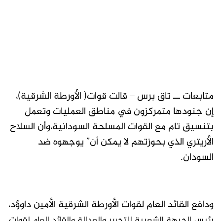
متابعات ــ تاق برس – قالت قوات( الأورطة الشرقية)،
إن جنودها متمركزون في مناطق العمليات وتعمل
بتنسيق تام مع القوات المسلحة السودانية،وأن السلاح
الأريتري الذي بحوزتهم لا يمكن أن” يوجهوه ضد
السودان.
ودافع القائد العام لقوات الأورطة الشرقية الأمين داوؤد،
رئيس الجبهة الشعبية للتحرير والعدالة والقائد العام لقوات