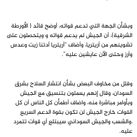
وبشأن الجهة التي تدعم قواته، أوضح قائد ( الأورطة
الشرقية)، أن الجيش لم يدعم قواته و ويتحصلون على
تشوينهم من أريتريا، وأضاف “أريتريا أدتنا زيت وعدس
وأرز وحتى الآن عايشين عليه”.
وقلل من مخاوف البعض بشأن انتشار السلاح بشرق
السودان، وقال إنهم يعملون بتنسيق مع الجيش
وبأوامر مباشرة منه، واضاف أطمأن كل الناس أن كل
القوات خارج الجيش لن تكون بقوة الدعم السريع
،والشعب والجيش السوداني سيبتلع أي قوات تتمرد
عليه.