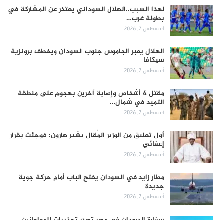
لهذا السبب..الهلال السوداني يعتذر عن المشاركة في
بطولة غرب…
أغسطس 7, 2026
الهلال يعبر الجاموس جنوب السودان ويخطف برونزية
سيكافا
أغسطس 7, 2026
مقتل 4 أشخاص وإصابة آخرين بهجوم على منطقة
التميد في شمال…
أغسطس 7, 2026
أول تعليق من الوزير المُقال بشير هارون: فوجئت بقرار
إعفائي
أغسطس 7, 2026
مطار زايد في السودان يفتح الباب أمام حركة جوية
جديدة
أغسطس 7, 2026
سفارة السودان في مصر تصدر تحذيرات للمواطنين