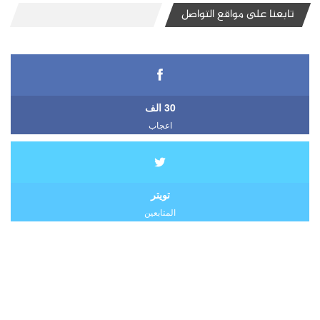
تابعنا على مواقع التواصل
30 الف
اعجاب
تويتر
المتابعين