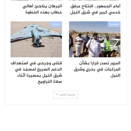
أمام الجمهور.. افتتاح مرفق
البرهان يفاجئ أهالي
خدمي كبير في شرق النيل
حطاب بهذه الخطوة
سياسية
حوادث
المرور تصدر قرارا بشأن
قتلى وجرحى في استهداف
المركبات في بحري وشرق
الدعم السريع لمسجد في
النيل
شرق النيل بمسيرة أثناء
صلاة التراويح
تحميل المزيد