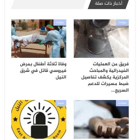
أخبار ذات صلة
حوادث
حوادث
فريق من العمليات
وفاة ثلاثة أطفال بمرض
الفيدرالية والمباحث
فيروسي قاتل في شرق
المركزية يكشف تفاصيل
النيل
ضبط مسيرات للدعم
السريع…
حوادث
صحة