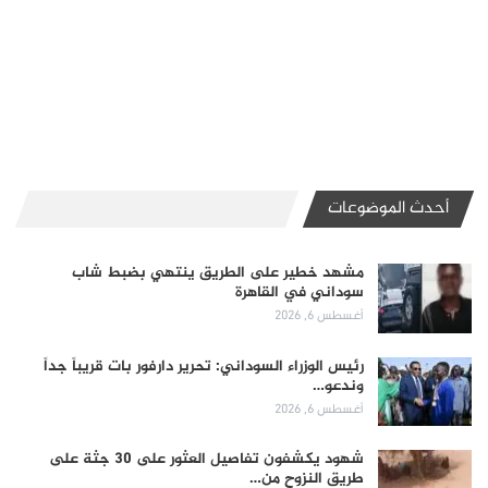
أحدث الموضوعات
مشهد خطير على الطريق ينتهي بضبط شاب
سوداني في القاهرة
أغسطس 6, 2026
رئيس الوزراء السوداني: تحرير دارفور بات قريباً جداً
وندعو…
أغسطس 6, 2026
شهود يكشفون تفاصيل العثور على 30 جثة على
طريق النزوح من…