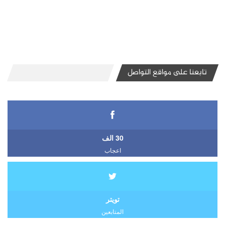
تابعنا على مواقع التواصل
30 الف
اعجاب
تويتر
المتابعين