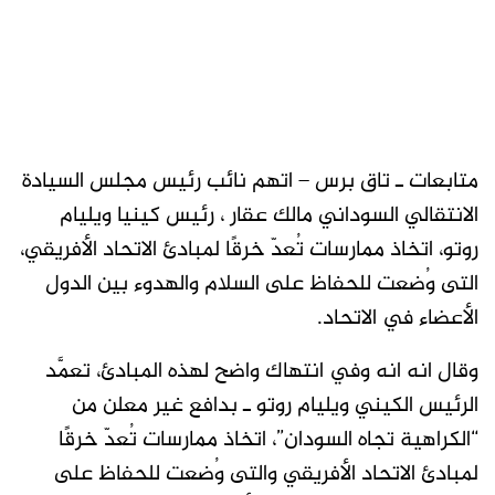
متابعات ـ تاق برس – اتهم نائب رئيس مجلس السيادة
الانتقالي السوداني مالك عقار ، رئيس كينيا ويليام
روتو، اتخاذ ممارسات تُعدّ خرقًا لمبادئ الاتحاد الأفريقي،
التى وُضعت للحفاظ على السلام والهدوء بين الدول
الأعضاء في الاتحاد.
وقال انه انه وفي انتهاك واضح لهذه المبادئ، تعمَّد
الرئيس الكيني ويليام روتو ـ بدافع غير معلن من
“الكراهية تجاه السودان”، اتخاذ ممارسات تُعدّ خرقًا
لمبادئ الاتحاد الأفريقي والتى وُضعت للحفاظ على