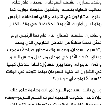
وشدد عقار إن الشعب السوداني الوطني قادر على
معالجة قضاياه بنفسه، وتشكيل حكومة موازية كما
اقترح المشاركون في الاجتماع الذي استضافه الرئيس
روتو ليس أولوية. الأولوية الحقيقية هي وقف القتال.
واضاف إن سلسلة الأفعال التي قام بها الرئيس روتو
تمثل نمطًا مقلقًا من التدخل الخارجي الذي يهدد
بتقسيم السودان، وهو سلوك محظور صراحةً بموجب
ميثاق الاتحاد الأفريقي ومدانٌ من قبل مجلس السلم
والأمن التابع له. وهنا يبرز التساؤل: لماذا تتدخل كينيا
في الشؤون الداخلية للسودان بينما تتوقع في الوقت
نفسه ألّا تواجه أي عواقب؟
وتابع نائب السيادي السوداني ،انه وعلاوة على ذلك،
فإن دعم الحكومة الكينية لقوات الدعم السريع—وهي
مجموعة خاضعة للعقوبات ومتورطة في انتهاكات