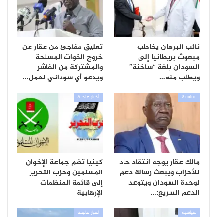
نائب البرهان يخاطب
تعليق مفاجئ من عقار عن
مبعوث بريطانيا إلى
خروج القوات المسلحة
السودان بلغة “ساخنة”
والمشتركة من الفاشر
ويطلب منه…
ويدعو أي سوداني لحمل…
سياسية
أخبار عاجلة
مالك عقار يوجه انتقاد حاد
كينيا تضم جماعة الإخوان
للأحزاب ويبعث رسالة دعم
المسلمين وحزب التحرير
لوحدة السودان ويتوعد
إلى قائمة المنظمات
الدعم السريع:…
الإرهابية
سياسية
أخبار عاجلة