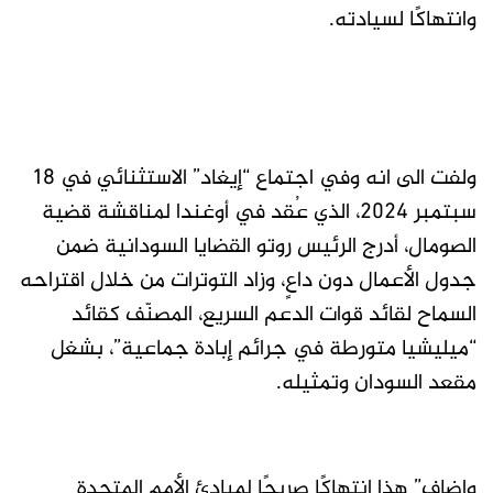
وانتهاكًا لسيادته.
ولفت الى انه وفي اجتماع “إيغاد” الاستثنائي في 18
سبتمبر 2024، الذي عُقد في أوغندا لمناقشة قضية
الصومال، أدرج الرئيس روتو القضايا السودانية ضمن
جدول الأعمال دون داعٍ، وزاد التوترات من خلال اقتراحه
السماح لقائد قوات الدعم السريع، المصنّف كقائد
“ميليشيا متورطة في جرائم إبادة جماعية”، بشغل
مقعد السودان وتمثيله.
واضاف” هذا انتهاكًا صريحًا لمبادئ الأمم المتحدة