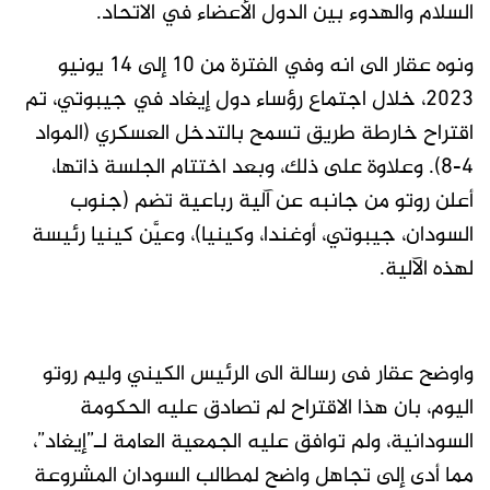
السلام والهدوء بين الدول الأعضاء في الاتحاد.
ونوه عقار الى انه وفي الفترة من 10 إلى 14 يونيو
2023، خلال اجتماع رؤساء دول إيغاد في جيبوتي، تم
اقتراح خارطة طريق تسمح بالتدخل العسكري (المواد
4-8). وعلاوة على ذلك، وبعد اختتام الجلسة ذاتها،
أعلن روتو من جانبه عن آلية رباعية تضم (جنوب
السودان، جيبوتي، أوغندا، وكينيا)، وعيَّن كينيا رئيسة
لهذه الآلية.
واوضح عقار فى رسالة الى الرئيس الكيني وليم روتو
اليوم، بان هذا الاقتراح لم تصادق عليه الحكومة
السودانية، ولم توافق عليه الجمعية العامة لـ”إيغاد”،
مما أدى إلى تجاهل واضح لمطالب السودان المشروعة