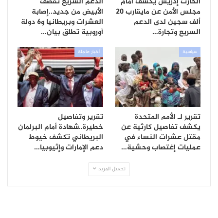
الحارث إدريس يكشف أمام
الدعم السريع تقصف
مجلس الأمن عن مايقارب 20
الأبيض من جديد..إصابة
ألف سجين لدى الدعم
العشرات وبريطانيا و6 دولة
السريع وتجارة…
أوروبية تطلق بيان…
سياسية
أخبار عاجلة
تقرير لـ الأمم المتحدة
تقرير وتفاصيل
يكشف تفاصيل كارثية عن
خطيرة..شهادة أمام البرلمان
مقتل عشرات النساء في
البريطاني تكشف خيوط
عمليات إغتصاب وحشية…
دعم الإمارات وإثيوبيا…
تحميل المزيد