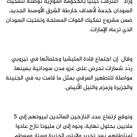
وزاد ” اعترفت كينيا بالحكومة الموازية توطئةً لتفكيك
السودان خدمةً لأهداف خارطة الشرق الأوسط الجديد،
ضمن مشروع تفكيك القوات المسلحة وتفتيت السودان
الذي ترعاه الإمارات.
وقال إن اجتماع قادة المليشيا وحلفائها في نيروبي
ردّد شعارات تحرض على غزو مدن سودانية بعينها،
مواصلة للتطهير العرقي بمثل ما قامت به في الجنينة
والجزيرة وزمزم والنيل الأبيض.
وتوقع ارتفاع عدد النازحين العائدين لبيوتهم إلى 5
ملايين بحلول نهاية، ونوه إلى ان مليونا نازح عادوا
لمناطقهم بعد تحرير ولايتي الجزيرة وسنار ومعظم