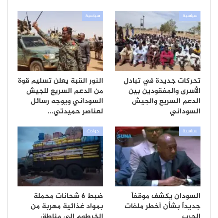
سياسية
سياسية
تحركات جديدة في تبادل
النور القبة يعلن تسليم قوة
الأسرى والمفقودين بين
من الدعم السريع للجيش
الدعم السريع والجيش
السوداني ويوجه رسائل
السوداني
لعناصر حميدتي…
سياسية
حوادث
السودان يكشف موقفاً
ضبط 6 شحانات محملة
جديداً بشأن أخطر ملفات
بمواد غذائية مهربة من
الحرب
الخرطوم الى مناطق