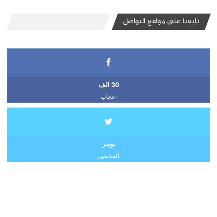
تابعنا على مواقع التواصل
30 الف
اعجاب
تويتر
المتابعين