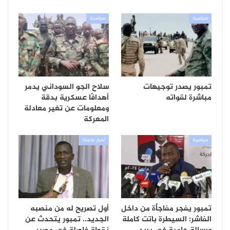
سياسية
سياسية
تمبور يصدر توجيهات
سلاح الجو السوداني يدمر
مباشرة لقواته
أهدافًا عسكرية بدقة
ومعلومات عن تغير معادلة
المعركة
سياسية
أخبار عاجلة
تمبور يفجر مفاجأة من داخل
أول تصريح له من منصبه
الفاشر: السيطرة باتت كاملة
الجديد.. تمبور يتحدث عن