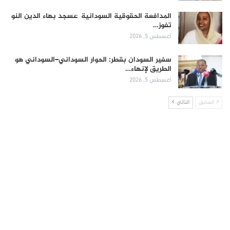
المدافعة الحقوقية السودانية عسجد بهاء الدين النو
تفوز…
أغسطس 5, 2026
سفير السودان بقطر: الحوار السوداني–السوداني هو
الطريق لإنهاء…
أغسطس 5, 2026
السابق
التالي