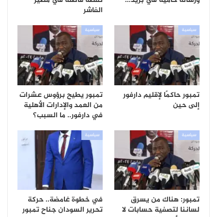
ورسالة حامية في بريد…
نقطة فاصلة في مصير
الفاشر
سياسية
سياسية
تمبور حاكمًا لإقليم دارفور
تمبور يطيح برؤوس عشرات
إلى حين
من العمد والإدارات الأهلية
في دارفور.. ما السبب؟
سياسية
سياسية
تمبور: هناك من يسرق
في خطوة غامضة.. حركة
لساننا لتصفية حسابات لا
تحرير السودان جناح تمبور