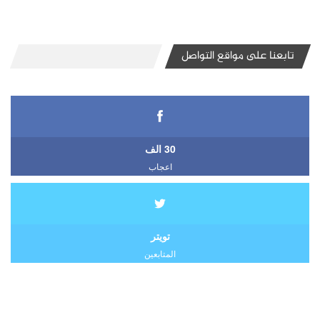
تابعنا على مواقع التواصل
30 الف
اعجاب
تويتر
المتابعين