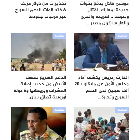
موسى هلال يدفع بقوات
تحذيرات من دولار مزيف
جديدة لمعارك القتال
ضخته قوات الدعم السريع
ويتوعد ..الهزيمة والخزي
عبر مرتبات جنودها
والعار سيكون مصير…
سياسية
سياسية
الحارث إدريس يكشف أمام
الدعم السريع تقصف
مجلس الأمن عن مايقارب 20
الأبيض من جديد..إصابة
ألف سجين لدى الدعم
العشرات وبريطانيا و6 دولة
السريع وتجارة…
أوروبية تطلق بيان…
سياسية
سياسية