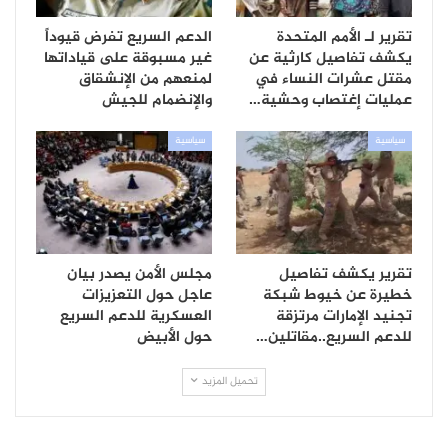
تقرير لـ الأمم المتحدة
الدعم السريع تفرض قيوداً
يكشف تفاصيل كارثية عن
غير مسبوقة على قياداتها
مقتل عشرات النساء في
لمنعهم من الإنشقاق
عمليات إغتصاب وحشية…
والإنضمام للجيش
سياسية
سياسية
تقرير يكشف تفاصيل
مجلس الأمن يصدر بيان
خطيرة عن خيوط شبكة
عاجل حول التعزيزات
تجنيد الإمارات مرتزقة
العسكرية للدعم السريع
للدعم السريع..مقاتلين…
حول الأبيض
تحميل المزيد