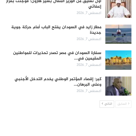
أول تعليق من الوزير المُقال بشير هارون: فوجئت بقرار
إعفائي
أغسطس 7, 2026
مطار زايد في السودان يفتح الباب أمام حركة جوية
جديدة
أغسطس 7, 2026
سفارة السودان في مصر تصدر تحذيرات للمواطنين
المقيمين في…
أغسطس 7, 2026
كبر: إقصاء المؤتمر الوطني يخدم التدخل الأجنبي
وعلى البرهان…
أغسطس 7, 2026
السابق
التالي