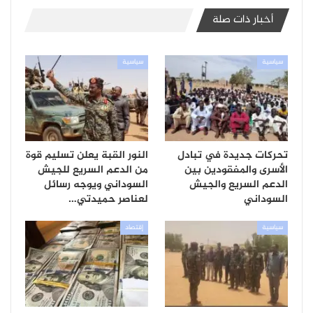
أخبار ذات صلة
سياسية
سياسية
تحركات جديدة في تبادل
النور القبة يعلن تسليم قوة
الأسرى والمفقودين بين
من الدعم السريع للجيش
الدعم السريع والجيش
السوداني ويوجه رسائل
السوداني
لعناصر حميدتي…
سياسية
إقتصاد