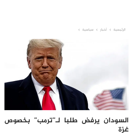
الرئيسية
أخبار
سياسية
السودان يرفض طلبا لـ”ترمب” بخصوص
غزة