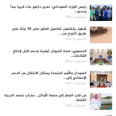
رئيس الوزراء السوداني: تحرير دارفور بات قريباً جداً
وندعو…
أغسطس 6, 2026
شهود يكشفون تفاصيل العثور على 30 جثة على
طريق النزوح من…
أغسطس 6, 2026
المنصوري: صحة الحيوان أولوية ودعم كامل لإنتاج
اللقاحات…
أغسطس 6, 2026
السودان والأمم المتحدة يبحثان الانتقال من الدعم
الإنساني إلى…
أغسطس 6, 2026
من قلب الخطر إلى منصة الأوائل.. محراب تحصد الدرجة
الكاملة
أغسطس 6, 2026