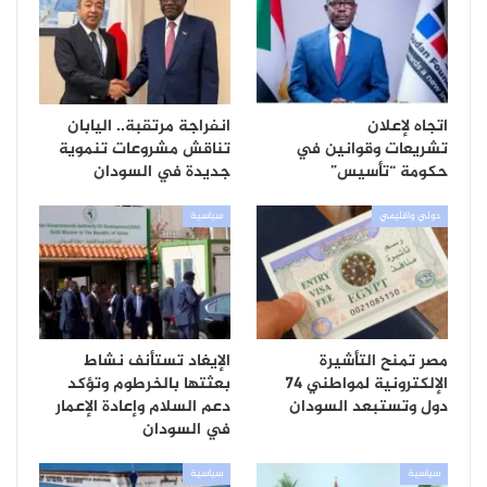
اتجاه لإعلان
انفراجة مرتقبة.. اليابان
تشريعات وقوانين في
تناقش مشروعات تنموية
حكومة “تأسيس”
جديدة في السودان
دولي واقليمي
سياسية
مصر تمنح التأشيرة
الإيغاد تستأنف نشاط
الإلكترونية لمواطني 74
بعثتها بالخرطوم وتؤكد
دول وتستبعد السودان
دعم السلام وإعادة الإعمار
في السودان
سياسية
سياسية