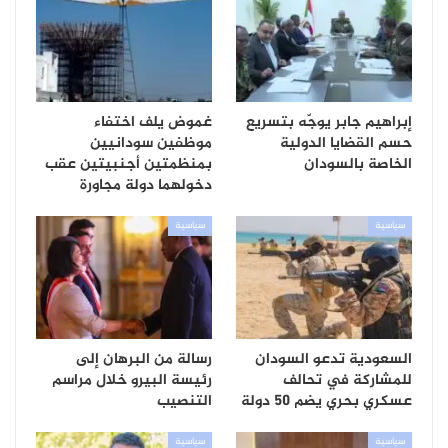
إبراهيم جابر يوجّه بتسريع
غموض يلف اختفاء
حسم القضايا الدولية
موظفين سودانيين
الخاصة بالسودان
بمنظمتين أجنبيتين عقب
دخولهما دولة مجاورة
سياسية
سياسية
السعودية تدعو السودان
رسالة من البرهان إلى
للمشاركة في تحالف
رئيسة البيرو خلال مراسم
عسكري بحري يضم 50 دولة
التنصيب
سياسية
سياسية