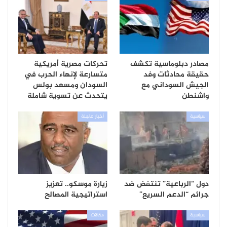
مصادر دبلوماسية تكشف
تحركات مصرية أمريكية
حقيقة محادثات وفد
متسارعة لإنهاء الحرب في
الجيش السوداني مع
السودان ومسعد بولس
واشنطن
يتحدث عن تسوية شاملة
سياسية
أخبار عاجلة
دول “الرباعية” تنتفض ضد
زيارة موسكو.. تعزيز
جرائم “الدعم السريع”
استراتيجية المصالح
سياسية
مقالات