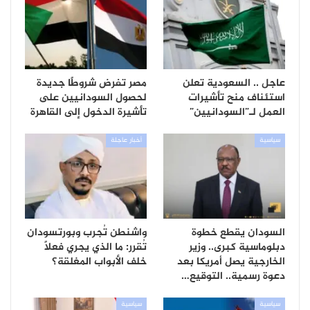
عاجل .. السعودية تعلن
مصر تفرض شروطًا جديدة
استئناف منح تأشيرات
لحصول السودانيين على
العمل لـ”السودانيين”
تأشيرة الدخول إلى القاهرة
سياسية
أخبار عاجلة
السودان يقطع خطوة
واشنطن تُجرب وبورتسودان
دبلوماسية كبرى.. وزير
تُقرر: ما الذي يجري فعلاً
الخارجية يصل أمريكا بعد
خلف الأبواب المغلقة؟
دعوة رسمية.. التوقيع…
سياسية
سياسية