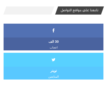
تابعنا على مواقع التواصل
30 الف
اعجاب
تويتر
المتابعين