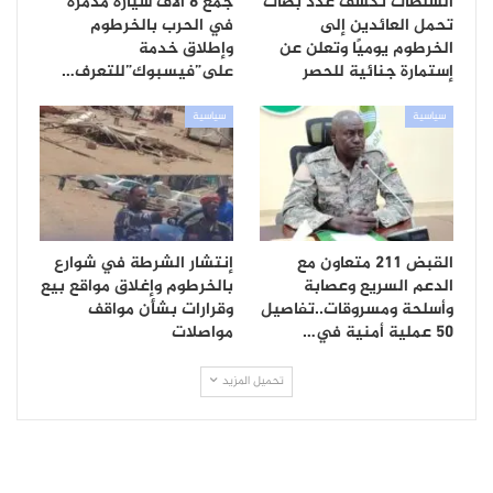
السلطات تكشف عدد بصات
جمع 8 آلاف سيارة مدمرة
تحمل العائدين إلى
في الحرب بالخرطوم
الخرطوم يوميًا وتعلن عن
وإطلاق خدمة
إستمارة جنائية للحصر
على”فيسبوك”للتعرف…
سياسية
سياسية
القبض 211 متعاون مع
إنتشار الشرطة في شوارع
الدعم السريع وعصابة
بالخرطوم وإغلاق مواقع بيع
وأسلحة ومسروقات..تفاصيل
وقرارات بشأن مواقف
50 عملية أمنية في…
مواصلات
تحميل المزيد