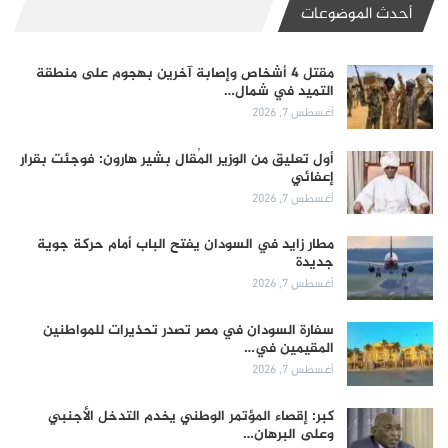
أحدث الموضوعات
مقتل 4 أشخاص وإصابة آخرين بهجوم على منطقة
التميد في شمال…
أغسطس 7, 2026
أول تعليق من الوزير المُقال بشير هارون: فوجئت بقرار
إعفائي
أغسطس 7, 2026
مطار زايد في السودان يفتح الباب أمام حركة جوية
جديدة
أغسطس 7, 2026
سفارة السودان في مصر تصدر تحذيرات للمواطنين
المقيمين في…
أغسطس 7, 2026
كبر: إقصاء المؤتمر الوطني يخدم التدخل الأجنبي
وعلى البرهان…