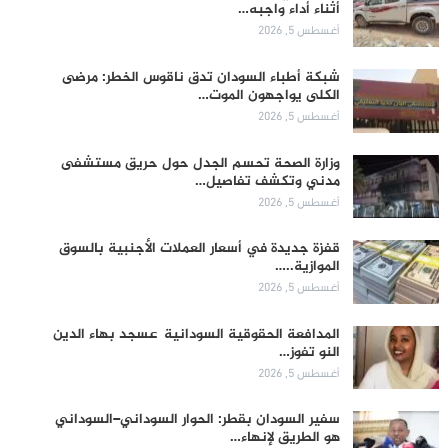
أثناء أداء واجبه…
أغسطس 5, 2026
شبكة أطباء السودان تدق ناقوس الخطر: مرضى
الكلى يواجهون الموت…
أغسطس 5, 2026
وزارة الصحة تحسم الجدل حول حريق مستشفى
مدني وتكشف تفاصيل…
أغسطس 5, 2026
قفزة جديدة في أسعار العملات الأجنبية بالسوق
الموازية..…
أغسطس 5, 2026
المدافعة الحقوقية السودانية عسجد بهاء الدين
النو تفوز…
أغسطس 5, 2026
سفير السودان بقطر: الحوار السوداني–السوداني
هو الطريق لإنهاء…