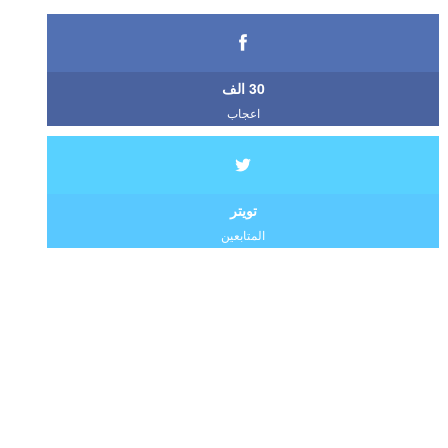
30 الف
اعجاب
تويتر
المتابعين