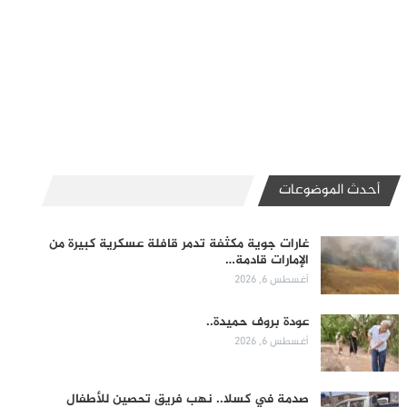
أحدث الموضوعات
غارات جوية مكثفة تدمر قافلة عسكرية كبيرة من
الإمارات قادمة…
أغسطس 6, 2026
عودة بروف حميدة..
أغسطس 6, 2026
صدمة في كسلا.. نهب فريق تحصين للأطفال