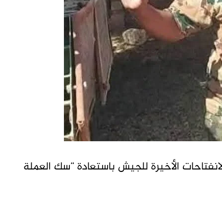
ة حربية ،وقائد الانفتاحات الأخيرة للجيش باستعادة “سك العملة