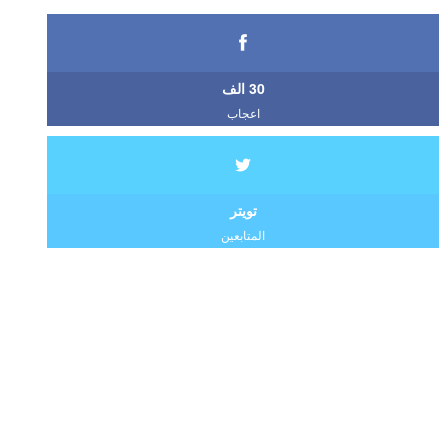
30 الف
اعجاب
تويتر
المتابعين