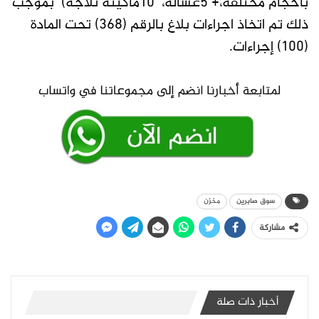
باحجام مختلفة،+ 5غسالة، 10ماكينة ثلاجة) بموجب
ذلك تم اتخاذ اجراءات بلاغ بالرقم (368) تحت المادة
(100) إجراءات.
سوق صابرين
مخزن
مشاركة
أخبار ذات صلة