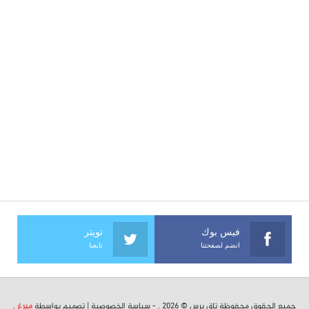
فيس بوك
تويتر
انضم لصفحتنا
تابعنا
جميع الحقوق محفوظة تاق برس © 2026 . -
سياسة الخصوصية
| تصميم بواسطة
ميرغ
.