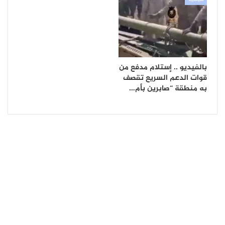
سياسية
بالفيديو .. إستلام مدفع من
قوات الدعم السريع تقصف
به منطقة “صابرين بأم…