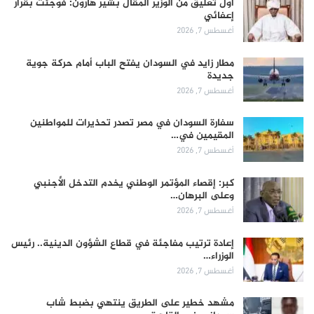
أول تعليق من الوزير المُقال بشير هارون: فوجئت بقرار
إعفائي
أغسطس 7, 2026
مطار زايد في السودان يفتح الباب أمام حركة جوية
جديدة
أغسطس 7, 2026
سفارة السودان في مصر تصدر تحذيرات للمواطنين
المقيمين في…
أغسطس 7, 2026
كبر: إقصاء المؤتمر الوطني يخدم التدخل الأجنبي
وعلى البرهان…
أغسطس 7, 2026
إعادة ترتيب مفاجئة في قطاع الشؤون الدينية.. رئيس
الوزراء…
أغسطس 7, 2026
مشهد خطير على الطريق ينتهي بضبط شاب