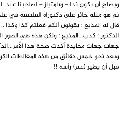
ويصلح أن يكون ندا – وبامتياز – لصاحبنا عبد الح
ثم هو مثله حائز على دكتوراه الفلسفة في علم 
قال له المذيع : يقولون أنكم فعلتم كذا وكذا…
الدكتور : كذب…المذيع : ولكن هذه هي الصور ال
جهات جهات محايدة أكدت صحة هذا الأمر…الدكتور
وبعد نحو خمس دقائق من هذه المغالطات الكومي
قبل أن يطير (عنز) رأسه !!