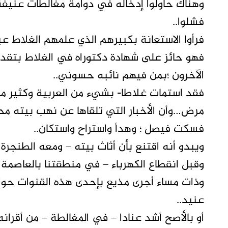
وهناك حاولوا إدخاله في دوامة مغالطات عنيفة
فشلوا..
فرأوا الاستعانة بكبيرهم الذي علمهم الغلاط عبد
فهو حائز على شهادة دكتوراه في الغلاط بتقدير
الآخرون ؛بمن فيهم نائبه حسوني..
فقد استمات غلاطا- بشيء من العربية وكثير من 
مرض…وأن الأخبار التي تلقاها عن نهب بيته م
فسكت فيصل ؛ وهدأ واستراح واستكان..
ويبدو أنه اقتنع بأن أثاث بيته – ومعه الطنجرة
وقبل انقطاع الكهرباء – في منطقتنا بالعاصم
وذات مساء أجرى مذيع بإحدى هذه القنوات حوار
عنيد..
أو بالأصح أشد عنادا – في المغالطة – من أقرا