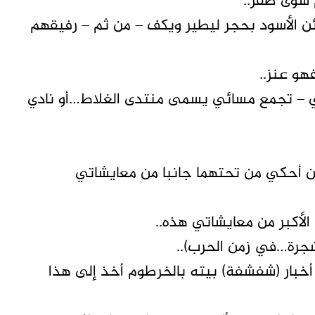
م سوى صقر..
كائن الأسود بحجر ليطير ويكف – من ثم – رفيقهم
فهو عنز..
ي – تجمع مسائي يسمى منتدى الغلاط…أو نادي
ن أحكي من تحتهما جانبا من معايشاتي
لأكبر من معايشاتي هذه..
شجرة…في زمن الحرب)..
 أخبار (شفشفة) بيته بالخرطوم أخذ إلى هذا