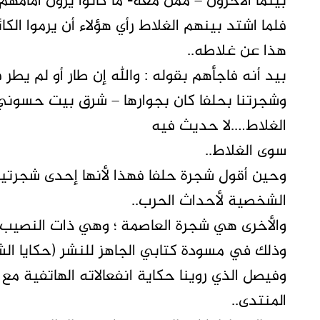
بينما الآخرون – ممن معه- ما كانوا يرون أمامه
فلما اشتد بينهم الغلاط رأي هؤلاء أن يرموا ال
هذا عن غلاطه..
بيد أنه فاجأهم بقوله : والله إن طار أو لم يطر 
وشجرتنا بحلفا كان بجوارها – شرق بيت حسون
الغلاط….لا حديث فيه
سوى الغلاط..
وحين أقول شجرة حلفا فهذا لأنها إحدى شجرتي
الشخصية لأحداث الحرب..
والأخرى هي شجرة العاصمة ؛ وهي ذات النصيب ا
وذلك في مسودة كتابي الجاهز للنشر (حكايا ال
وفيصل الذي روينا حكاية انفعالاته الهاتفية مع
المنتدى..