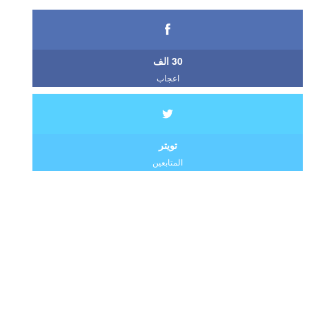
30 الف
اعجاب
تويتر
المتابعين