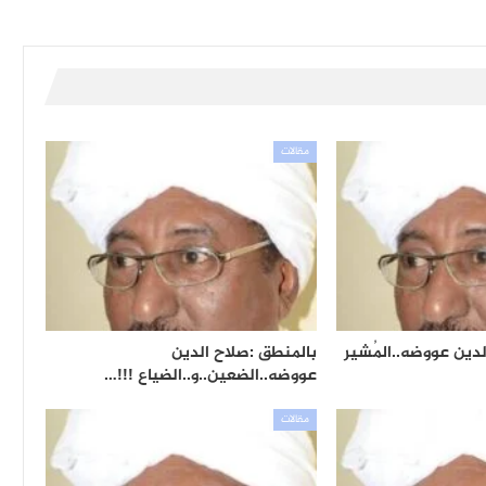
مقالات
لدين عووضه..المُشير
بالمنطق :صلاح الدين
عووضه..الضعين..و..الضياع !!!…
مقالات