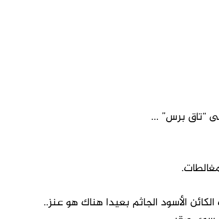
ى “تاق برس” …
غالطات.
لكائن الأسود الجاثم بعيدا هناك هو عنز..