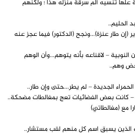
 علها تنسيه ألم سرقة منزله هذا ؛ ولكنهم
 الحليم..
 (إن طار عنزة)…ونجح (الدكتور) فيما عجز عنه
النوبية – لاقناعه بأنه يتوهم…وأن الوهم
حض وهم..
 الحمراء الجديدة – لم يطر…حتى وإن طار..
ة – كانت بعض الفضائيات تعج بمغالطات مضحكة..
ا مع (مغالطاتي)
نه الذين يسبق اسم كل منهم لقب مستشار..