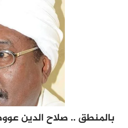
بالمنطق .. صلاح الدين عووض