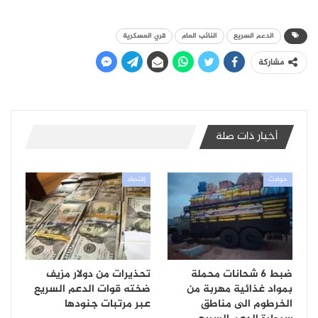
الدعم السريع
النائب العام
قري العسكرية
مشاركة
أخبار ذات صلة
حوادث
إقتصاد
ضبط 6 شحانات محملة
تحذيرات من دولار مزيف
بمواد غذائية مهربة من
ضخته قوات الدعم السريع
الخرطوم الى مناطق
عبر مرتبات جنودها