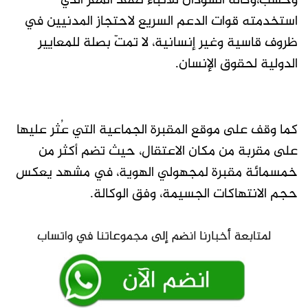
وحسب،وكالة السودان للأنباء تفقد المقر الذي
استخدمته قوات الدعم السريع لاحتجاز المدنيين في
ظروف قاسية وغير إنسانية، لا تمتّ بصلة للمعايير
الدولية لحقوق الإنسان.
كما وقف على موقع المقبرة الجماعية التي عُثر عليها
على مقربة من مكان الاعتقال، حيث تضم أكثر من
خمسمائة مقبرة لمجهولي الهوية، في مشهد يعكس
حجم الانتهاكات الجسيمة، وفق الوكالة.