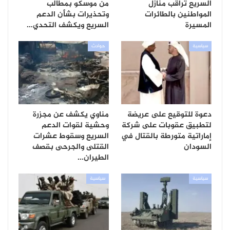
السريع تراقب منازل
من موسكو بمطالب
المواطنين بالطائرات
وتحذيرات بشأن الدعم
المسيرة
السريع ويكشف التحدي…
سياسية
حوادث
دعوة للتوقيع على عريضة
مناوي يكشف عن مجزرة
لتطبيق عقوبات على شركة
وحشية لقوات الدعم
إماراتية متورطة بالقتال في
السريع وسقوط عشرات
السودان
القتلى والجرحى بقصف
الطيران…
سياسية
سياسية