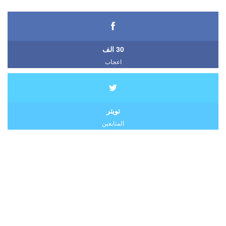
30 الف
اعجاب
تويتر
المتابعين