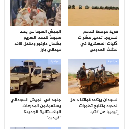
ضربة موجعة للدعم
الجيش السوداني يصد
السريع.. تدمير عشرات
هجوماً للدعم السريع
الآليات العسكرية في
بشمال دارفور ومقتل قائد
المثلث الحدودي
ميداني بارز
سياسية
سياسية
السودان يؤكد: قواتنا داخل
جنود في الجيش السوداني
الحدود وتتابع تطورات
يستعرضون المدرعات
إثيوبيا عن كثب
الباكستانية الجديدة
“فيديو”