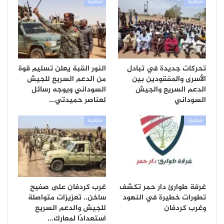
سياسية
سياسية
تحركات جديدة في تبادل
النور القبة يعلن تسليم قوة
الأسرى والمفقودين بين
من الدعم السريع للجيش
الدعم السريع والجيش
السوداني ويوجه رسائل
السوداني
لعناصر حميدتي…
سياسية
سياسية
غرفة طوارئ دار حمر تكشف
غرب كردفان على صفيح
تطورات خطيرة في النهود
ساخن.. تعزيزات متواصلة
وغرب كردفان
للجيش والدعم السريع
استعدادًا لمعارك…