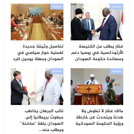
سياسية
سياسية
عقار يطلب من الكنيسة
تفاصيل وثيقة جديدة
الأرثوذكسية في روسيا دعم
لعملية حوار سياسي في
ومساندة حكومة السودان
السودان ومهلة يومين للرد
سياسية
سياسية
مالك عقار لا تفاوض ولا
نائب البرهان يخاطب
هدنة ويتحدث عن خارطة
مبعوث بريطانيا إلى
ورؤية الحكومة السودانية
السودان بلغة “ساخنة”
ويطلب منه…