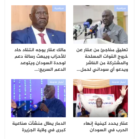
سياسية
سياسية
تعليق مفاجئ من عقار عن
مالك عقار يوجه انتقاد حاد
خروج القوات المسلحة
للأحزاب ويبعث رسالة دعم
والمشتركة من الفاشر
لوحدة السودان ويتوعد
ويدعو أي سوداني لحمل…
الدعم السريع:…
أخبار عاجلة
أخبار عاجلة
عقار يحدد كيفية إنهاء
الدمار يطال منشآت صناعية
الحرب في السودان
كبرى في ولاية الجزيرة