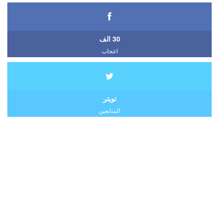
30 الف
اعجاب
تويتر
المتابعين