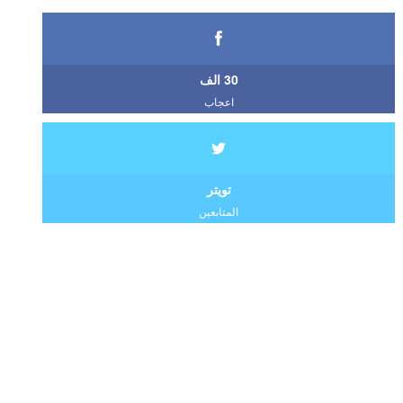
30 الف
اعجاب
تويتر
المتابعين