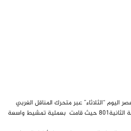
 اليوم “الثلاثاء” عبر متحرك المناقل الغربي
ومتحرك مخابرات المناقل قوات النخبة المجموعة الثانية801 حيث قامت بعملية تمشيط واسعة