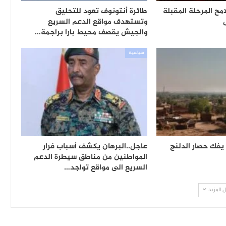
ح المرحلة المقبلة
طائرة أنتونوف تعود للتحليق
وتستهدف مواقع الدعم السريع
والجيش يقصف محيط بارا براجمة…
سياسية
فك حصار الدلنج
عاجل..البرهان يكشف أسباب فرار
المواطنين من مناطق سيطرة الدعم
السريع الى مواقع تواجد…
 المزيد