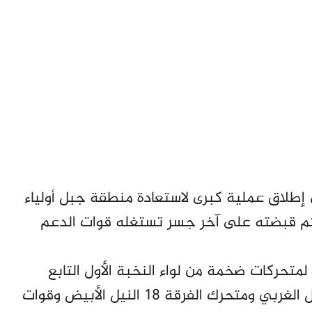
إطلاق عملية كبرى لاستعادة منطقة جبل أولياء
كم قبضته على آخر جسر تستغله قوات الدعم
حركات ضخمة من لواء النخبة الأول التابع
لجهاز المخابرات العامة إلى جانب متحرك المناقل الغربي ومتحرك الفرقة 18 النيل الأبيض وقوات