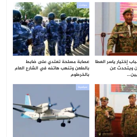
حوادث
ب إختيار ياسر العطا
عصابة مسلحة تعتدي على ضابط
ان ويتحدث عن
بالطعن وتنهب هاتفه في الشارع العام
يين…
بالخرطوم
سياسية