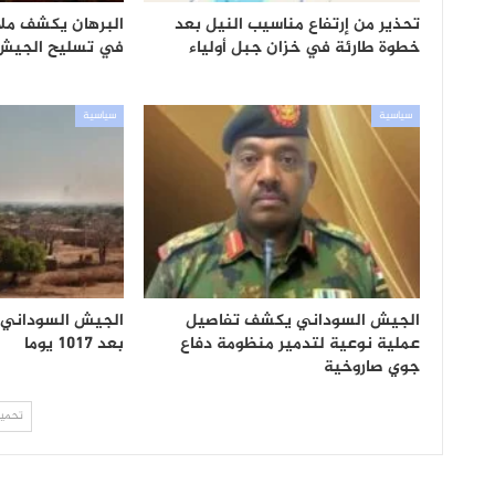
تحذير من إرتفاع مناسيب النيل بعد
البرهان يكشف ملام
خطوة طارئة في خزان جبل أولياء
في تسليح الجيش
سياسية
سياسية
الجيش السوداني يكشف تفاصيل
الجيش السوداني ي
عملية نوعية لتدمير منظومة دفاع
بعد 1017 يوما
جوي صاروخية
تحميل