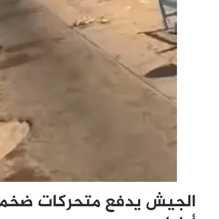
الجيش يدفع متحركات ضخمة