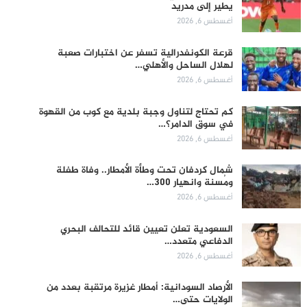
يطير إلى مدريد
أغسطس 6, 2026
قرعة الكونفدرالية تسفر عن اختبارات صعبة
لهلال الساحل والأهلي…
أغسطس 6, 2026
كم تحتاج لتناول وجبة بلدية مع كوب من القهوة
في سوق الدامر؟…
أغسطس 6, 2026
شمال كردفان تحت وطأة الأمطار.. وفاة طفلة
ومُسنة وانهيار 300…
أغسطس 6, 2026
السعودية تعلن تعيين قائد للتحالف البحري
الدفاعي متعدد…
أغسطس 6, 2026
الأرصاد السودانية: أمطار غزيرة مرتقبة بعدد من
الولايات حتى…