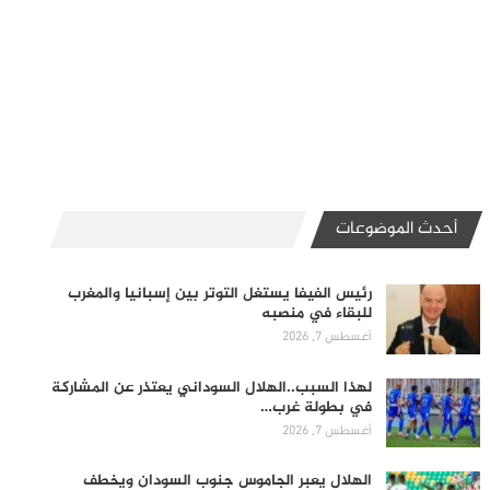
أحدث الموضوعات
رئيس الفيفا يستغل التوتر بين إسبانيا والمغرب
للبقاء في منصبه
أغسطس 7, 2026
لهذا السبب..الهلال السوداني يعتذر عن المشاركة
في بطولة غرب…
أغسطس 7, 2026
الهلال يعبر الجاموس جنوب السودان ويخطف