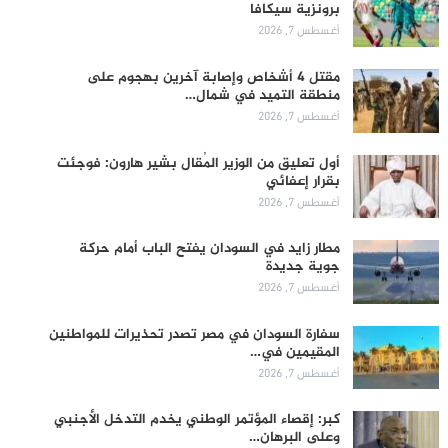
برونزية سيكافا
أغسطس 7, 2026
مقتل 4 أشخاص وإصابة آخرين بهجوم على
منطقة التميد في شمال…
أغسطس 7, 2026
أول تعليق من الوزير المُقال بشير هارون: فوجئت
بقرار إعفائي
أغسطس 7, 2026
مطار زايد في السودان يفتح الباب أمام حركة
جوية جديدة
أغسطس 7, 2026
سفارة السودان في مصر تصدر تحذيرات للمواطنين
المقيمين في…
أغسطس 7, 2026
كبر: إقصاء المؤتمر الوطني يخدم التدخل الأجنبي
وعلى البرهان…