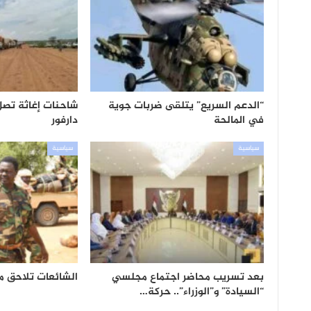
“الدعم السريع” يتلقى ضربات جوية
شاحنات إغاثة تصل
في المالحة
دارفور
سياسية
سياسية
بعد تسريب محاضر اجتماع مجلسي
الشائعات تلاحق من
“السيادة” و”الوزراء”.. حركة…