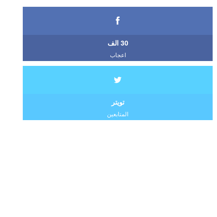
30 الف
اعجاب
تويتر
المتابعين