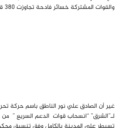
والقوات المشتركة خسائر فادحة تجاوزت 380 قتيلاً.
غير أن الصادق علي نور الناطق باسم حركة تحر
لـ”الشرق” “انسحاب قوات الدعم السريع ” من “ا
تسيطر على المدينة بالكامل وفق تنسيق محكم