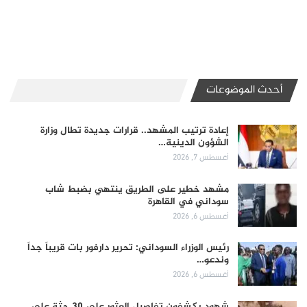
أحدث الموضوعات
إعادة ترتيب المشهد.. قرارات جديدة تطال وزارة
الشؤون الدينية…
أغسطس 7, 2026
مشهد خطير على الطريق ينتهي بضبط شاب
سوداني في القاهرة
أغسطس 6, 2026
رئيس الوزراء السوداني: تحرير دارفور بات قريباً جداً
وندعو…
أغسطس 6, 2026
شهود يكشفون تفاصيل العثور على 30 جثة على