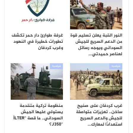
النور القبة يعلن تسليم قوة
غرفة طوارئ دار حمر تكشف
من الدعم السريع للجيش
تطورات خطيرة في النهود
السوداني ويوجه رسائل
وغرب كردفان
لعناصر حميدتي…
سياسية
سياسية
غرب كردفان على صفيح
منظومة تركية متقدمة
ساخن.. تعزيزات متواصلة
يستولي عليها الجيش
للجيش والدعم السريع
السوداني.. ما قصة “İLTER
استعدادًا لمعارك…
J350″؟