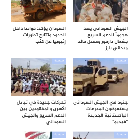
الجيش السوداني يصد
السودان يؤكد: قواتنا داخل
هجوماً للدعم السريع
الحدود وتتابع تطورات
بشمال دارفور ومقتل قائد
إثيوبيا عن كثب
ميداني بارز
سياسية
سياسية
جنود في الجيش السوداني
تحركات جديدة في تبادل
يستعرضون المدرعات
الأسرى والمفقودين بين
الباكستانية الجديدة
الدعم السريع والجيش
“فيديو”
السوداني
سياسية
سياسية