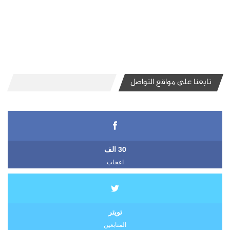
تابعنا على مواقع التواصل
30 الف
اعجاب
تويتر
المتابعين