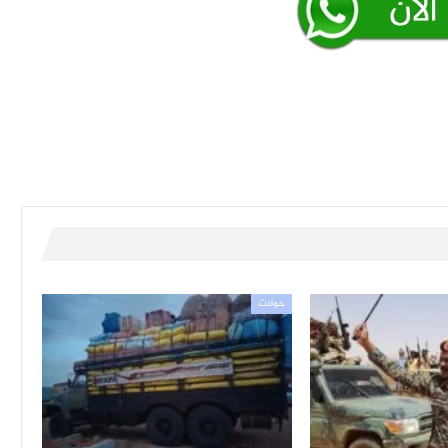
حوادث