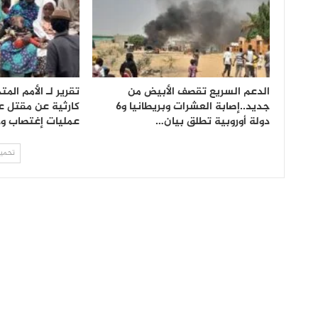
الدعم السريع تقصف الأبيض من
تقرير لـ الأمم ال
جديد..إصابة العشرات وبريطانيا و6
كارثية عن مقتل ع
دولة أوروبية تطلق بيان…
عمليات إغتصاب 
تحميل