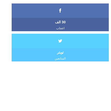
30 الف
اعجاب
تويتر
المتابعين