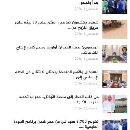
جداً وندعو…
أغسطس 6, 2026
شهود يكشفون تفاصيل العثور على 30 جثة على
طريق النزوح من…
أغسطس 6, 2026
المنصوري: صحة الحيوان أولوية ودعم كامل لإنتاج
اللقاحات…
أغسطس 6, 2026
السودان والأمم المتحدة يبحثان الانتقال من الدعم
الإنساني إلى…
أغسطس 6, 2026
من قلب الخطر إلى منصة الأوائل.. محراب تحصد
الدرجة الكاملة
أغسطس 6, 2026
تفويج 8,700 سوداني من مصر ضمن برنامج العودة
الطوعية..…