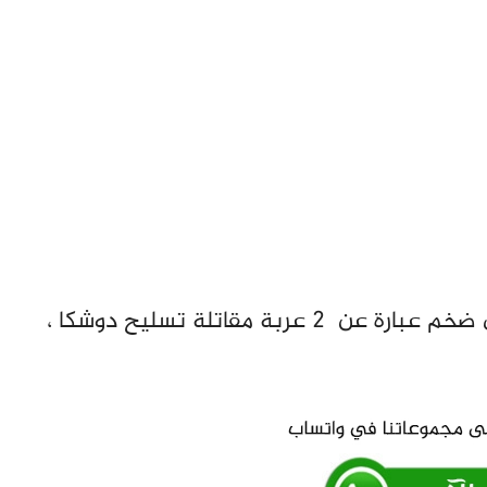
في حين شملت الغنائم العسكرية عتاد عسكري ضخم عبارة عن 2 عربة مقاتلة تسليح دوشكا ،