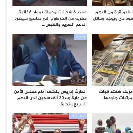
تسليم قوة من الدعم
ضبط 6 شحانات محملة بمواد غذائية
سوداني ويوجه رسائل
مهربة من الخرطوم الى مناطق سيطرة
الدعم السريع والقبض…
سياسية
 مزيف ضخته قوات
الحارث إدريس يكشف أمام مجلس الأمن
مرتبات جنودها
عن مايقارب 20 ألف سجين لدى الدعم
السريع وتجارة…
أخبار عاجلة