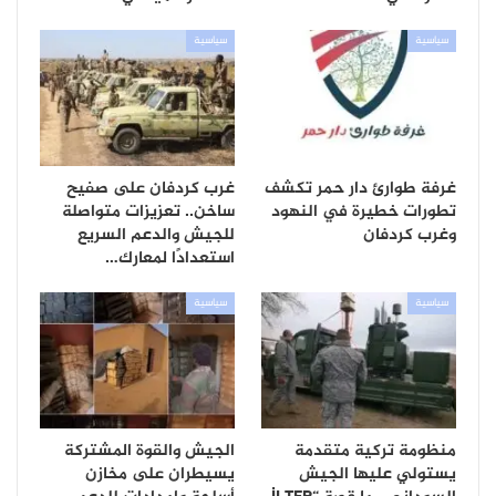
سياسية
سياسية
غرفة طوارئ دار حمر تكشف
غرب كردفان على صفيح
تطورات خطيرة في النهود
ساخن.. تعزيزات متواصلة
وغرب كردفان
للجيش والدعم السريع
استعدادًا لمعارك…
سياسية
سياسية
منظومة تركية متقدمة
الجيش والقوة المشتركة
يستولي عليها الجيش
يسيطران على مخازن