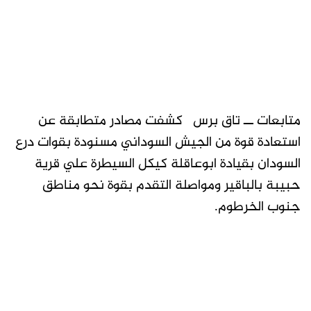
متابعات ــ تاق برس كشفت مصادر متطابقة عن
استعادة قوة من الجيش السوداني مسنودة بقوات درع
السودان بقيادة ابوعاقلة كيكل السيطرة علي قرية
حبيبة بالباقير ومواصلة التقدم بقوة نحو مناطق
جنوب الخرطوم.