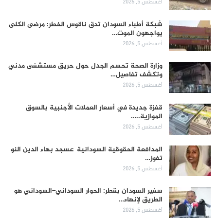
أغسطس 5, 2026
شبكة أطباء السودان تدق ناقوس الخطر: مرضى الكلى
يواجهون الموت…
أغسطس 5, 2026
وزارة الصحة تحسم الجدل حول حريق مستشفى مدني
وتكشف تفاصيل…
أغسطس 5, 2026
قفزة جديدة في أسعار العملات الأجنبية بالسوق
الموازية..…
أغسطس 5, 2026
المدافعة الحقوقية السودانية عسجد بهاء الدين النو
تفوز…
أغسطس 5, 2026
سفير السودان بقطر: الحوار السوداني–السوداني هو
الطريق لإنهاء…
أغسطس 5, 2026