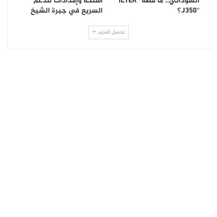
السوداني.. ما قصة “İLTER
أسلحة وإمدادات للدعم
J350″؟
السريع في جبرة الشيخ
تحميل المزيد