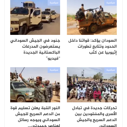
سياسية
سياسية
السودان يؤكد: قواتنا داخل
جنود في الجيش السوداني
الحدود وتتابع تطورات
يستعرضون المدرعات
إثيوبيا عن كثب
الباكستانية الجديدة
“فيديو”
سياسية
سياسية
تحركات جديدة في تبادل
النور القبة يعلن تسليم قوة
الأسرى والمفقودين بين
من الدعم السريع للجيش
الدعم السريع والجيش
السوداني ويوجه رسائل
السوداني
لعناصر حميدتي…