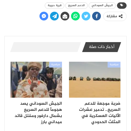
الجيش السوداني
الدعم السريع
قرية حبيبة
مشاركة
أخبار ذات صلة
سياسية
سياسية
ضربة موجعة للدعم
الجيش السوداني يصد
السريع.. تدمير عشرات
هجوماً للدعم السريع
الآليات العسكرية في
بشمال دارفور ومقتل قائد
المثلث الحدودي
ميداني بارز