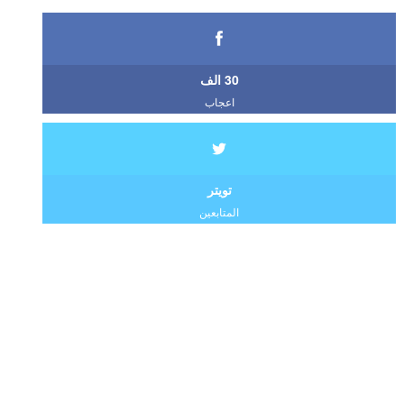
30 الف
اعجاب
تويتر
المتابعين