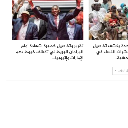
متحدة يكشف تفاصيل
تقرير وتفاصيل خطيرة..شهادة أمام
شرات النساء في
البرلمان البريطاني تكشف خيوط دعم
وحشية…
الإمارات وإثيوبيا…
 المزيد