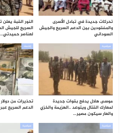
تحركات جديدة في تبادل الأسرى
النور القبة يعلن 
والمفقودين بين الدعم السريع والجيش
السريع للجيش ال
السوداني
لعناصر حميدتي…
سياسية
إقتصاد
موسى هلال يدفع بقوات جديدة
تحذيرات من دولار
لمعارك القتال ويتوعد ..الهزيمة والخزي
الدعم السريع عبر 
والعار سيكون مصير…
سياسية
سياسية