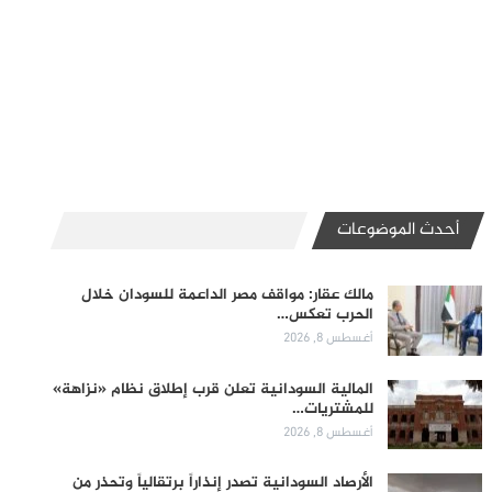
أحدث الموضوعات
مالك عقار: مواقف مصر الداعمة للسودان خلال
الحرب تعكس…
أغسطس 8, 2026
المالية السودانية تعلن قرب إطلاق نظام «نزاهة»
للمشتريات…
أغسطس 8, 2026
الأرصاد السودانية تصدر إنذاراً برتقالياً وتحذر من