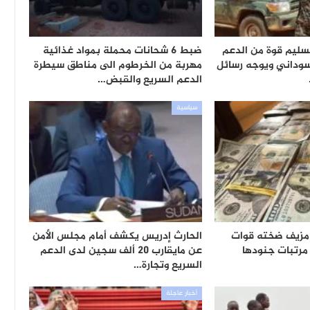
تسليم قوة من الدعم
ضبط 6 شحانات محملة بمواد غذائية
سوداني ويوجه رسائل
مهربة من الخرطوم الى مناطق سيطرة
الدعم السريع والقبض…
سياسية
 مزيف ضخته قوات
الحارث إدريس يكشف أمام مجلس الأمن
مرتبات جنودها
عن مايقارب 20 ألف سجين لدى الدعم
السريع وتجارة…
أخبار عاجلة