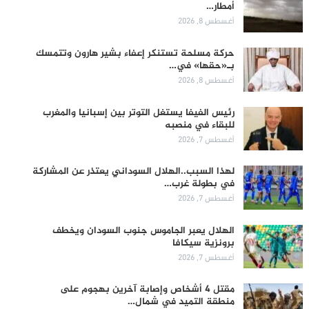
أمطار…
أغسطس 8, 2026
حركة مسلحة تستنكر إعفاء بشير هارون وتتمسك
بـ«حقها» في…
أغسطس 8, 2026
رئيس الفيفا يستغل التوتر بين إسبانيا والمغرب
للبقاء في منصبه
أغسطس 7, 2026
لهذا السبب..الهلال السوداني يعتذر عن المشاركة
في بطولة غرب…
أغسطس 7, 2026
الهلال يعبر الجاموس جنوب السودان ويخطف
برونزية سيكافا
أغسطس 7, 2026
مقتل 4 أشخاص وإصابة آخرين بهجوم على
منطقة التميد في شمال…