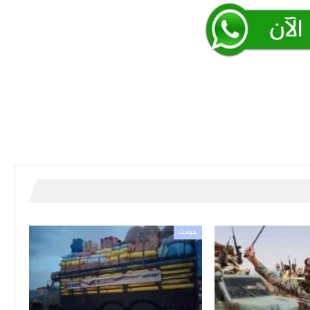
حوادث