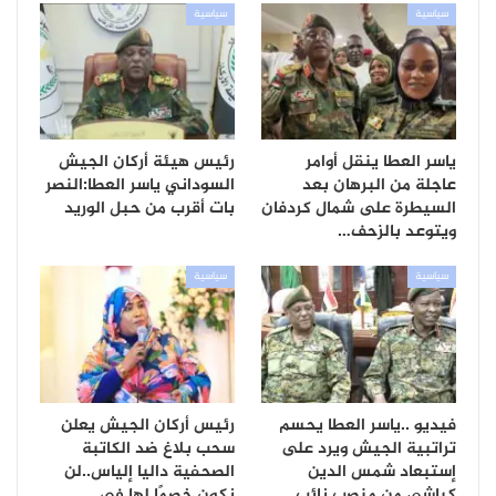
سياسية
سياسية
ياسر العطا ينقل أوامر
رئيس هيئة أركان الجيش
عاجلة من البرهان بعد
السوداني ياسر العطا:النصر
السيطرة على شمال كردفان
بات أقرب من حبل الوريد
ويتوعد بالزحف…
سياسية
سياسية
فيديو ..ياسر العطا يحسم
رئيس أركان الجيش يعلن
تراتبية الجيش ويرد على
سحب بلاغ ضد الكاتبة
إستبعاد شمس الدين
الصحفية داليا إلياس..لن
كباشي من منصب نائب…
نكون خصمًا لها في…