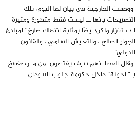
ووصفت الخارجية فى بيان لها اليوم، تلك
التصريحات بانها ــ ليست فقط متهورة ومثيرة
للاستفزاز ولكن؛ أيضًا بمثابة انتهاك صارخ” لمبادئ
الجوار الصالح ، والتعايش السلمي ، والقانون
الدولي”.
وقال العطا انهم سوف يقتصون من ما وصفهخ
بـ”الخونة” داخل حكومة جنوب السودان.