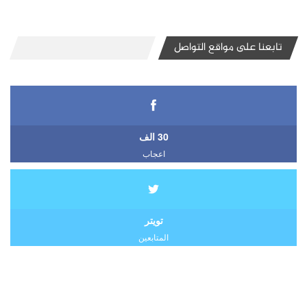
تابعنا على مواقع التواصل
30 الف
اعجاب
تويتر
المتابعين