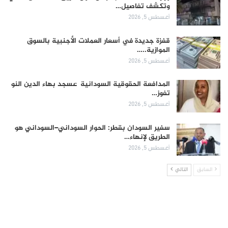
وتكشف تفاصيل…
أغسطس 5, 2026
قفزة جديدة في أسعار العملات الأجنبية بالسوق
الموازية..…
أغسطس 5, 2026
المدافعة الحقوقية السودانية عسجد بهاء الدين النو
تفوز…
أغسطس 5, 2026
سفير السودان بقطر: الحوار السوداني–السوداني هو
الطريق لإنهاء…
أغسطس 5, 2026
السابق
التالي