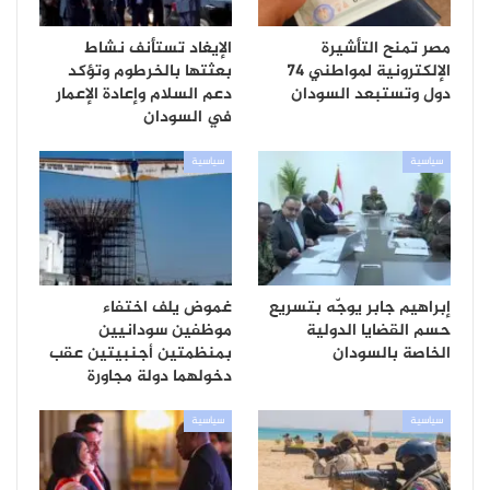
مصر تمنح التأشيرة
الإيغاد تستأنف نشاط
الإلكترونية لمواطني 74
بعثتها بالخرطوم وتؤكد
دول وتستبعد السودان
دعم السلام وإعادة الإعمار
في السودان
سياسية
سياسية
إبراهيم جابر يوجّه بتسريع
غموض يلف اختفاء
حسم القضايا الدولية
موظفين سودانيين
الخاصة بالسودان
بمنظمتين أجنبيتين عقب
دخولهما دولة مجاورة
سياسية
سياسية