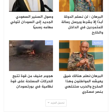
البرهان : لن نسلم الدولة
وصول السفير السعودي
أبدًا إلا بشرط ويرسل رسالة
الجديد إلى السودان لتولي
للمتمردين في الداخل
مهامه رسميًا
والخارج
سياسية
أخبار
البرهان:نعلم هنالك ضيق
هجوم عنيف من قوة تتبع
يعيشه المواطنون وهذا
للحركات المسلحة على قوة
المخرج والحرب ستنتهي
نظامية في بورتسودان
بنصر عسكري
تحميل المزيد