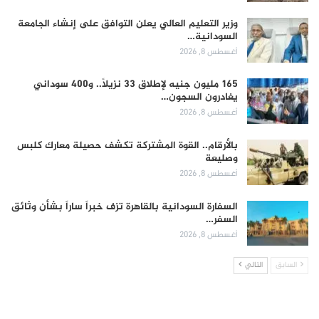
وزير التعليم العالي يعلن التوافق على إنشاء الجامعة
السودانية…
أغسطس 8, 2026
165 مليون جنيه لإطلاق 33 نزيلاً.. و400 سوداني
يغادرون السجون…
أغسطس 8, 2026
بالأرقام.. القوة المشتركة تكشف حصيلة معارك كلبس
وصليعة
أغسطس 8, 2026
السفارة السودانية بالقاهرة تزف خبراً ساراً بشأن وثائق
السفر…
أغسطس 8, 2026
السابق
التالي