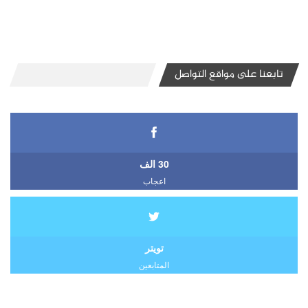
تابعنا على مواقع التواصل
30 الف
اعجاب
تويتر
المتابعين