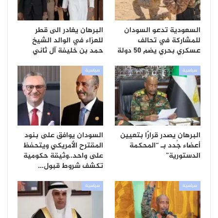
السعودية تدعو السودان
البرهان يغادر الى قطر
للمشاركة في تحالف
للعزاء في الوالد الشيخ
عسكري بحري يضم 50 دولة
حمد بن خليفة آل ثاني
سياسية
سياسية
البرهان يصدر قرارًا بتعيين
السودان يوافق على بنود
أعضاء جُدد بـ “المحكمة
المقترح الأمريكي ويتحفظ
الدستورية”
على واحد..وثيقة حكومية
تكشف شروط قبول…
سياسية
سياسية