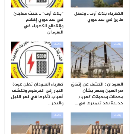
الكهرباء بلاك أوت.. وعطل
“بلاك آوت” .. حدث مفاجئ
طارئ في سد مروي
في سد مروي إظلام
وإنقطاع الكهرباء في
السودان
إقتصاد
إقتصاد
السودان : الكشف عن إتفاق
كهرباء السودان تعلن عودة
مع الصين ومصر بشأن
التيار إلى الخرطوم وتكشف
محطات ومحولات كهرباء
أسباب تأخرها في نهر النيل
جديدة بعد تدميرها في…
والبحر…
إقتصاد
إقتصاد