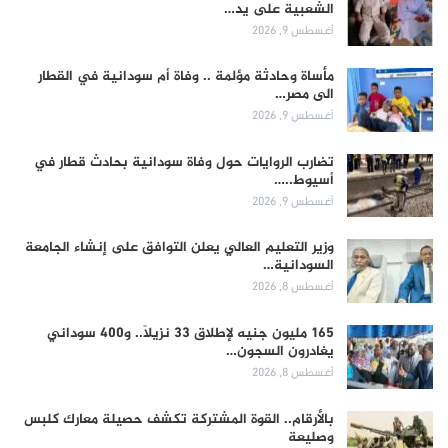
الشعبية على يد…
أغسطس 9, 2026
مأساة وحادثة مؤلمة .. وفاة أم سودانية في القطار
الى مصر…
أغسطس 9, 2026
تضارب الروايات حول وفاة سودانية بحادث قطار في
أسيوط..…
أغسطس 9, 2026
وزير التعليم العالي يعلن التوافق على إنشاء الجامعة
السودانية…
أغسطس 8, 2026
165 مليون جنيه لإطلاق 33 نزيلاً.. و400 سوداني
يغادرون السجون…
أغسطس 8, 2026
بالأرقام.. القوة المشتركة تكشف حصيلة معارك كلبس
وصليعة