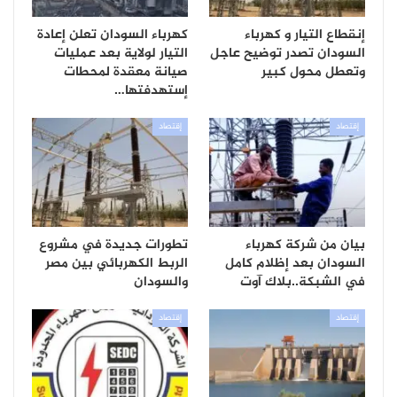
إنقطاع التيار و كهرباء
كهرباء السودان تعلن إعادة
السودان تصدر توضيح عاجل
التيار لولاية بعد عمليات
وتعطل محول كبير
صيانة معقدة لمحطات
إستهدفتها…
إقتصاد
إقتصاد
بيان من شركة كهرباء
تطورات جديدة في مشروع
السودان بعد إظلام كامل
الربط الكهربائي بين مصر
في الشبكة..بلاك آوت
والسودان
إقتصاد
إقتصاد