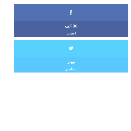
30 الف
اعجاب
تويتر
المتابعين