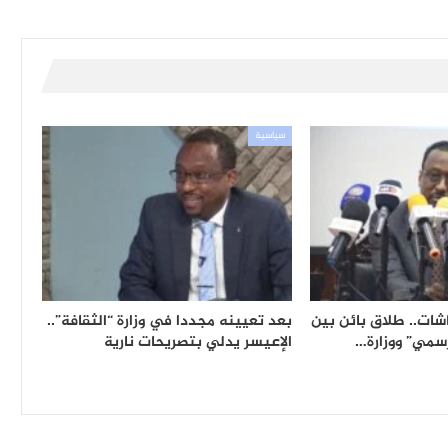
سياسية
شات.. طلاق بائن بين
بعد تعيينه مجددا في وزارة “الثقافة”..
سمي” ووزارة…
الإعيسر يدلي بتصريحات نارية