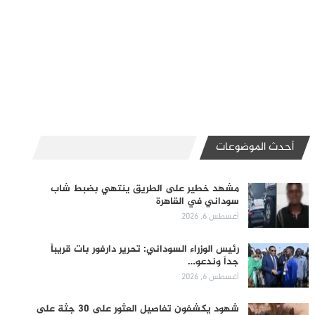
أحدث الموضوعات
مشهد خطير على الطريق ينتهي بضبط شاب
سوداني في القاهرة
أغسطس 6, 2026
رئيس الوزراء السوداني: تحرير دارفور بات قريباً
جداً وندعو…
أغسطس 6, 2026
شهود يكشفون تفاصيل العثور على 30 جثة على