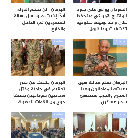
السودان يوافق على بنود
البرهان : لن نسلم الدولة
المقترح الأمريكي ويتحفظ
أبدًا إلا بشرط ويرسل رسالة
على واحد..وثيقة حكومية
للمتمردين في الداخل
تكشف شروط قبول…
والخارج
سياسية
سياسية
البرهان:نعلم هنالك ضيق
البرهان يكشف عن فتح
يعيشه المواطنون وهذا
تحقيق في حادثة مقتل
المخرج والحرب ستنتهي
معدنيين سودانيين بقصف
بنصر عسكري
جوي من القوات المصرية…
سياسية
سياسية