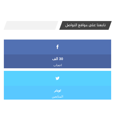
تابعنا على مواقع التواصل
30 الف
اعجاب
تويتر
المتابعين