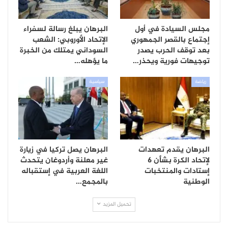
مجلس السيادة في أول
البرهان يبلغ رسالة لسفراء
إجتماع بالقصر الجمهوري
الإتحاد الأوروبي: الشعب
بعد توقف الحرب يصدر
السوداني يمتلك من الخبرة
توجيهات فورية ويحذر…
ما يؤهله…
رياضة
سياسية
البرهان يقدم تعهدات
البرهان يصل تركيا في زيارة
لإتحاد الكرة بشأن 6
غير معلنة وأردوغان يتحدث
إستادات والمنتخبات
اللغة العربية في إستقباله
الوطنية
بالمجمع…
تحميل المزيد