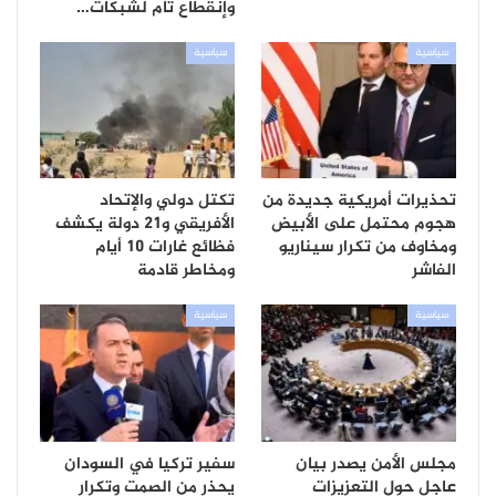
وإنقطاع تام لشبكات…
سياسية
سياسية
تحذيرات أمريكية جديدة من
تكتل دولي والإتحاد
هجوم محتمل على الأبيض
الأفريقي و21 دولة يكشف
ومخاوف من تكرار سيناريو
فظائع غارات 10 أيام
الفاشر
ومخاطر قادمة
سياسية
سياسية
مجلس الأمن يصدر بيان
سفير تركيا في السودان
عاجل حول التعزيزات
يحذر من الصمت وتكرار