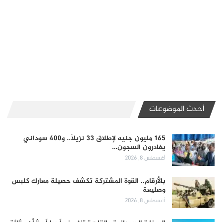
أحدث الموضوعات
165 مليون جنيه لإطلاق 33 نزيلاً.. و400 سوداني
يغادرون السجون…
أغسطس 8, 2026
بالأرقام.. القوة المشتركة تكشف حصيلة معارك كلبس
وصليعة
أغسطس 8, 2026