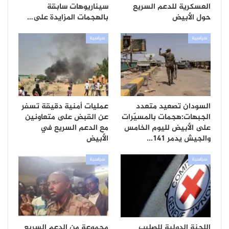
العسكرية للدعم السريع
سيناريوهات سابقة
حول الأبيض
بالهجمات المزايدة على…
سياسية
سياسية
السودان تصعيد متعدد
عمليات أمنية دقيقة تسفر
الجبهات:هجمات بالمسيّرات
عن القبض على متعاونين
على الأبيض لليوم الخامس
مع الدعم السريع في
والجيش يدمر 141…
الأبيض
سياسية
سياسية
اللجنة الدولية للصليب
مجموعة من الدعم السريع