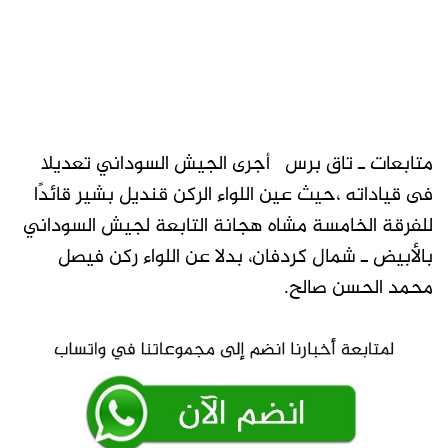
متابعات ـ تاق برس أجرى الجيش السوداني تعديلا
فى قياداته ،حيث عين اللواء الركن قنديل بشير قائدًا
للفرقة الخامسة مشاه هجانة التابعة لجيش السوداني
بالأبيض ـ شمال كردفان، بدلا عن اللواء ركن فيصل
محمد الحسن صالح.